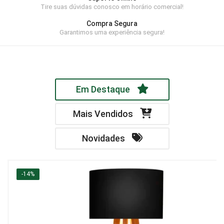
Tire suas dúvidas conosco em horário comercial!
Home Theater
Compra Segura
Painel
Garantimos uma experiência segura!
Rack
Aparador
Em Destaque
Balcão
Bancada
Mais Vendidos
Buffets
Novidades
Livreiro
Luminária
-14%
Mesa de Apoio
Mesa de Centro