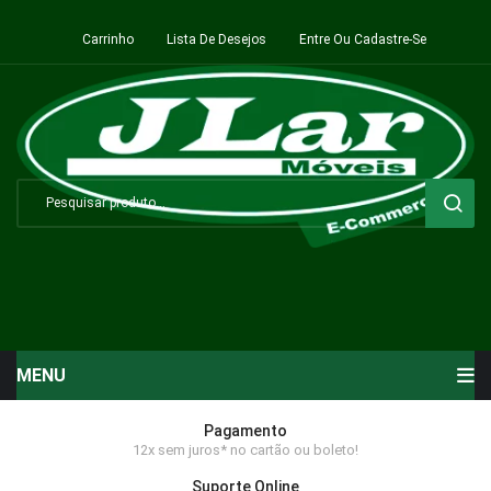
Carrinho
Lista De Desejos
Entre Ou Cadastre-Se
MENU
Início
Pagamento
12x sem juros* no cartão ou boleto!
Sala de Estar ⬇
Suporte Online