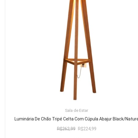
Mesa de Canto
Mesa Lateral
Nicho
Sala de Jantar ⬇
Mesa de Jantar
Mesa
Cristaleira
Adega
Buffets
ADICIONAR AO CARRINHO
Sala de Estar
Quarto ⬇
Luminária De Chão Tripé Celta Com Cúpula Abajur Black/Natur
Cama
O
O
R$
262,99
R$
224,99
preço
preço