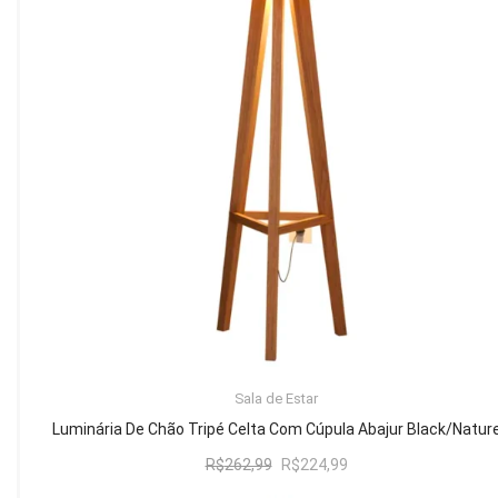
Mesa de Canto
Mesa Lateral
Nicho
Sala de Jantar ⬇
Mesa de Jantar
Mesa
Cristaleira
Adega
Buffets
ADICIONAR AO CARRINHO
Sala de Estar
Quarto ⬇
Luminária De Chão Tripé Celta Com Cúpula Abajur Black/Natur
Cama
O
O
R$
262,99
R$
224,99
preço
preço