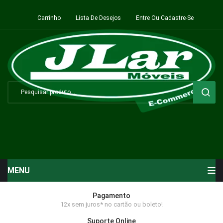
Carrinho
Lista De Desejos
Entre Ou Cadastre-Se
MENU
Início
Pagamento
12x sem juros* no cartão ou boleto!
Sala de Estar ⬇
Suporte Online