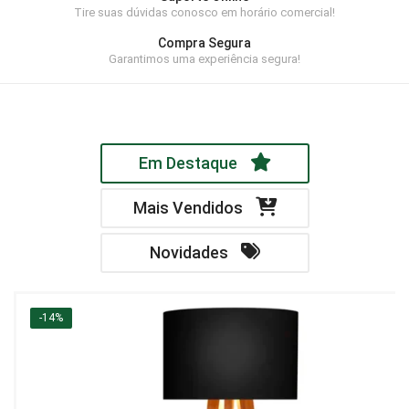
Tire suas dúvidas conosco em horário comercial!
Home Theater
Compra Segura
Painel
Garantimos uma experiência segura!
Rack
Aparador
Em Destaque
Balcão
Bancada
Mais Vendidos
Buffets
Novidades
Livreiro
Luminária
-14%
Mesa de Apoio
Mesa de Centro