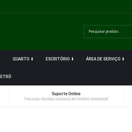
⬇
QUARTO ⬇
ESCRITÓRIO ⬇
ÁREA DE SERVIÇO ⬇
RETRÔ
Suporte Online
Tire suas dúvidas conosco em horário comercial!