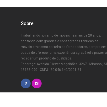
Sobre
Trabalhando no ramo de móveis há mais de 20 anos,
contando com grandes e consagradas fábricas de
móveis em nossa carteira de fornecedores, sempre em
busca de oferecer uma experiência agradável e prazer 
receber um produto de qualidade.
Endereço: Avenida Eliezer Magalhães, 3267 - Mirassol, SP
15135-070 - CNPJ - 30.046.140/0001-61