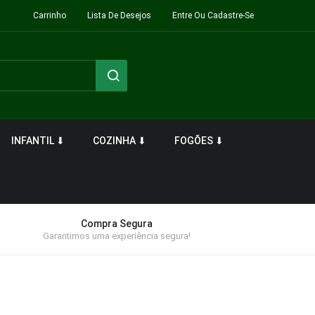
Carrinho
Lista De Desejos
Entre Ou Cadastre-Se
INFANTIL ⬇
COZINHA ⬇
FOGÕES ⬇
Compra Segura
Garantimos uma experiência segura!