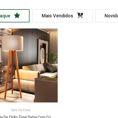
aque
Mais Vendidos
Novid
Sala de Estar
LER MAIS
Luminária De Chão Tripé Delta Com Cúpula Abajur Off White/Nature