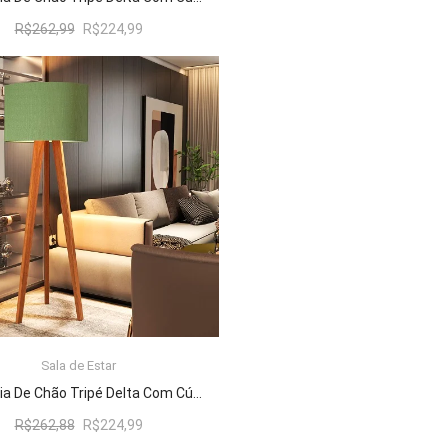
O
O
R$
262,99
R$
224,99
preço
preço
original
atual
era:
é:
R$262,99.
R$224,99.
Sala de Estar
ADICIONAR AO CARRINHO
Luminária De Chão Tripé Delta Com Cúpula Abajur Verde/Nature
O
O
R$
262,88
R$
224,99
preço
preço