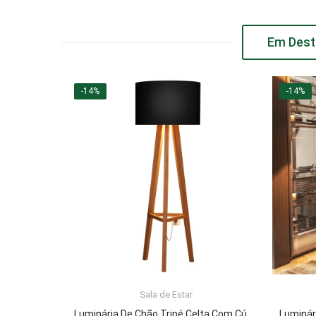
Em Dest
-14%
-14%
Sala de Estar
ADICIONAR AO CARRINHO
Luminária De Chão Tripé Celta Com Cúpula Abajur Black/Nature