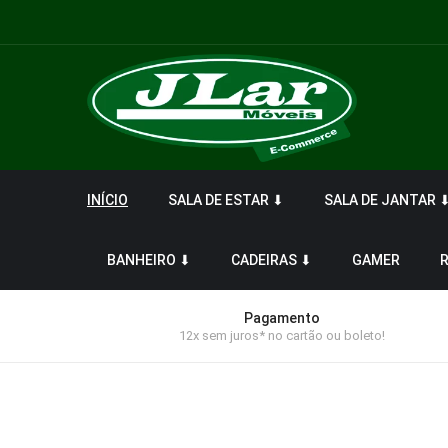
INÍCIO
SALA DE ESTAR ⬇
SALA DE JANTAR 
BANHEIRO ⬇
CADEIRAS ⬇
GAMER
Pagamento
12x sem juros* no cartão ou boleto!