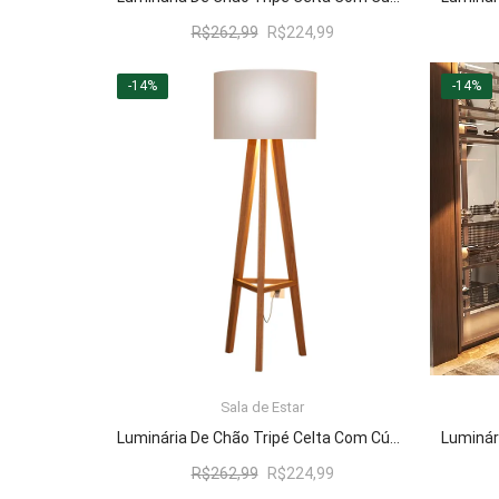
O
O
R$
262,99
R$
224,99
preço
preço
original
atual
-14%
-14%
era:
é:
R$262,99.
R$224,99.
Sala de Estar
LER MAIS
Luminária De Chão Tripé Celta Com Cúpula Abajur Off White/Nature
O
O
R$
262,99
R$
224,99
preço
preço