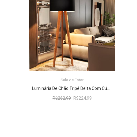
R$262,99.
R$224,99.
Sala de Estar
ADICIONAR AO CARRINHO
Luminária De Chão Tripé Delta Com Cúpula Abajur Black/Nature
O
O
R$
262,99
R$
224,99
preço
preço
original
atual
era:
é:
R$262,99.
R$224,99.