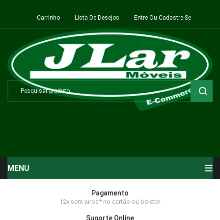
Carrinho
Lista De Desejos
Entre Ou Cadastre-Se
MENU
Início
Pagamento
12x sem juros* no cartão ou boleto!
Sala de Estar ⬇
Suporte Online