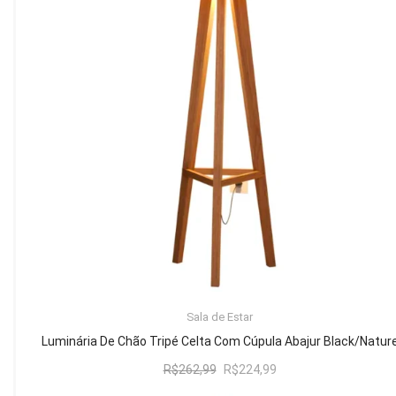
Mesa de Canto
Mesa Lateral
Nicho
Sala de Jantar ⬇
Mesa de Jantar
Mesa
Cristaleira
Adega
Buffets
ADICIONAR AO CARRINHO
Sala de Estar
Quarto ⬇
Luminária De Chão Tripé Celta Com Cúpula Abajur Black/Natur
Cama
O
O
R$
262,99
R$
224,99
preço
preço