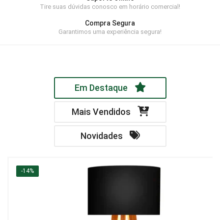
Tire suas dúvidas conosco em horário comercial!
Home Theater
Compra Segura
Painel
Garantimos uma experiência segura!
Rack
Aparador
Em Destaque
Balcão
Bancada
Mais Vendidos
Buffets
Novidades
Livreiro
Luminária
-14%
Mesa de Apoio
Mesa de Centro