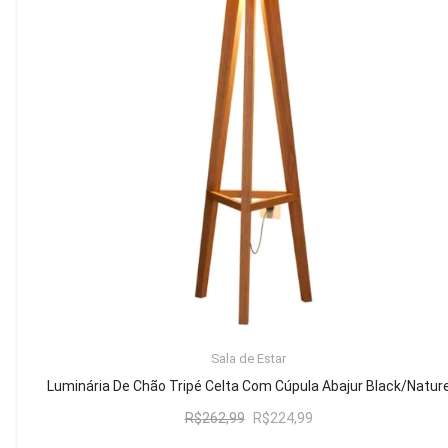
Mesa de Canto
Mesa Lateral
Nicho
Sala de Jantar ⬇
Mesa de Jantar
Mesa
Cristaleira
Adega
Buffets
ADICIONAR AO CARRINHO
Sala de Estar
Quarto ⬇
Luminária De Chão Tripé Celta Com Cúpula Abajur Black/Natur
Cama
O
O
R$
262,99
R$
224,99
preço
preço