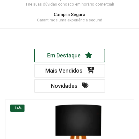
Tire suas dúvidas conosco em horário comercial!
Home Theater
Compra Segura
Painel
Garantimos uma experiência segura!
Rack
Aparador
Em Destaque
Balcão
Bancada
Mais Vendidos
Buffets
Novidades
Livreiro
Luminária
-14%
Mesa de Apoio
Mesa de Centro