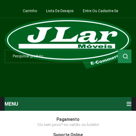
Carrinho
Lista De Desejos
Entre Ou Cadastre-Se
MENU
Início
Pagamento
12x sem juros* no cartão ou boleto!
Sala de Estar ⬇
Suporte Online