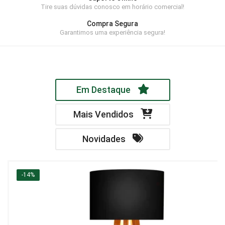
Tire suas dúvidas conosco em horário comercial!
Home Theater
Compra Segura
Painel
Garantimos uma experiência segura!
Rack
Aparador
Em Destaque
Balcão
Bancada
Mais Vendidos
Buffets
Novidades
Livreiro
Luminária
-14%
Mesa de Apoio
Mesa de Centro