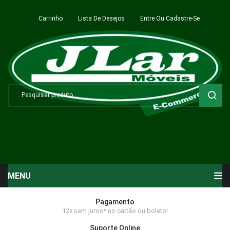
Carrinho
Lista De Desejos
Entre Ou Cadastre-Se
MENU
Início
Pagamento
12x sem juros* no cartão ou boleto!
Sala de Estar ⬇
Suporte Online