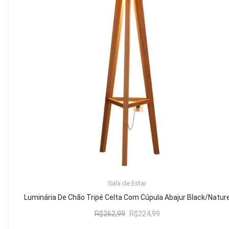
Mesa de Canto
Mesa Lateral
Nicho
Sala de Jantar ⬇
Mesa de Jantar
Mesa
Cristaleira
Adega
Buffets
ADICIONAR AO CARRINHO
Sala de Estar
Quarto ⬇
Luminária De Chão Tripé Celta Com Cúpula Abajur Black/Natur
Cama
O
O
R$
262,99
R$
224,99
preço
preço