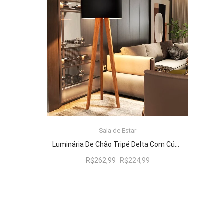
R$262,99.
R$224,99.
Sala de Estar
ADICIONAR AO CARRINHO
Luminária De Chão Tripé Delta Com Cúpula Abajur Black/Nature
O
O
R$
262,99
R$
224,99
preço
preço
original
atual
era:
é:
R$262,99.
R$224,99.