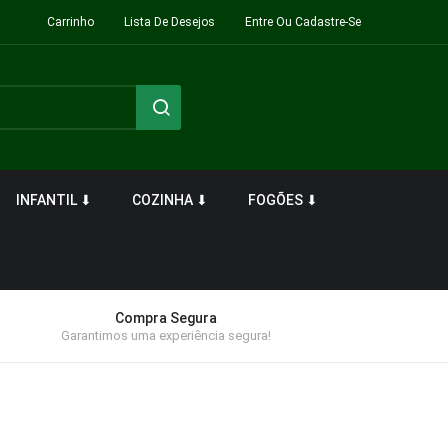
Carrinho
Lista De Desejos
Entre Ou Cadastre-Se
INFANTIL ⬇
COZINHA ⬇
FOGÕES ⬇
Compra Segura
Garantimos uma experiência segura!