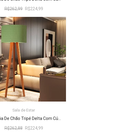
O
O
R$
262,99
R$
224,99
preço
preço
original
atual
era:
é:
R$262,99.
R$224,99.
Sala de Estar
ADICIONAR AO CARRINHO
Luminária De Chão Tripé Delta Com Cúpula Abajur Verde/Nature
O
O
R$
262,88
R$
224,99
preço
preço