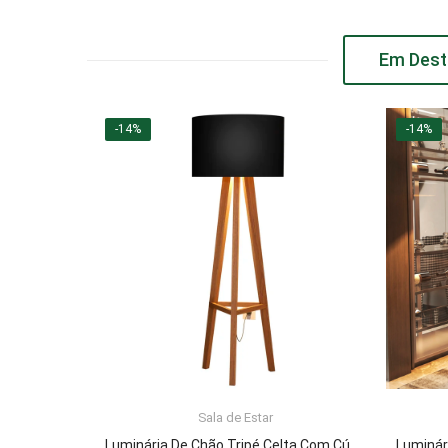
Em Dest
-14%
-14%
Sala de Estar
ADICIONAR AO CARRINHO
Luminária De Chão Tripé Celta Com Cúpula Abajur Black/Nature