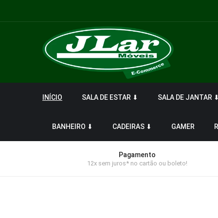
INÍCIO
SALA DE ESTAR ⬇
SALA DE JANTAR 
BANHEIRO ⬇
CADEIRAS ⬇
GAMER
Pagamento
12x sem juros* no cartão ou boleto!