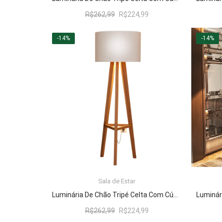
O
O
R$
262,99
R$
224,99
preço
preço
original
atual
-14%
-14%
era:
é:
R$262,99.
R$224,99.
Sala de Estar
LER MAIS
Luminária De Chão Tripé Celta Com Cúpula Abajur Off White/Nature
O
O
R$
262,99
R$
224,99
preço
preço