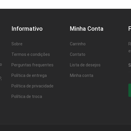
Informativo
Minha Conta
Sobre
Carrinho
R
e
Termos e condições
Contato
ao
Perguntas frequentes
Lista de desejos
Política de entrega
Minha conta
,
Política de privacidade
Política de troca