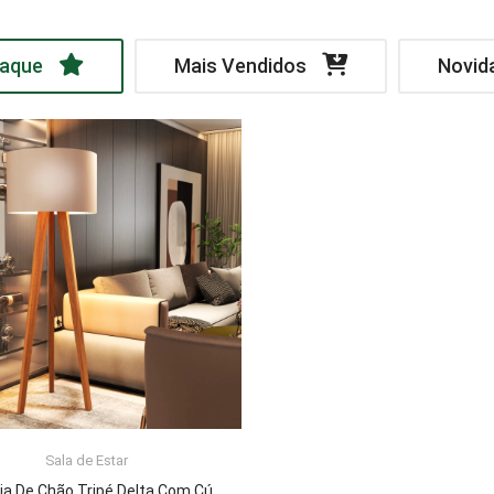
aque
Mais Vendidos
Novid
Sala de Estar
LER MAIS
Luminária De Chão Tripé Delta Com Cúpula Abajur Off White/Nature