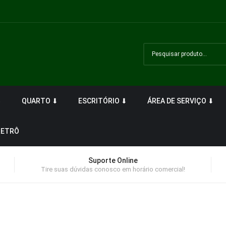
⬇
QUARTO ⬇
ESCRITÓRIO ⬇
ÁREA DE SERVIÇO ⬇
RETRÔ
Suporte Online
Tire suas dúvidas conosco em horário comercial!