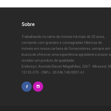
Sobre
Trabalhando no ramo de móveis há mais de 20 anos,
contando com grandes e consagradas fábricas de
móveis em nossa carteira de fornecedores, sempre em
busca de oferecer uma experiência agradável e prazer 
receber um produto de qualidade.
Endereço: Avenida Eliezer Magalhães, 3267 - Mirassol, SP
15135-070 - CNPJ - 30.046.140/0001-61