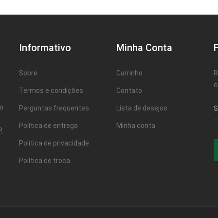
Informativo
Minha Conta
Sobre
Carrinho
R
e
Termos e condições
Contato
ao
Perguntas frequentes
Lista de desejos
Política de entrega
Minha conta
,
Política de privacidade
Política de troca