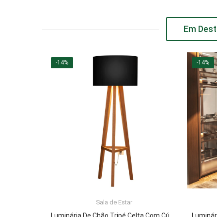
Em Dest
-14%
-14%
Sala de Estar
ADICIONAR AO CARRINHO
Luminária De Chão Tripé Celta Com Cúpula Abajur Black/Nature