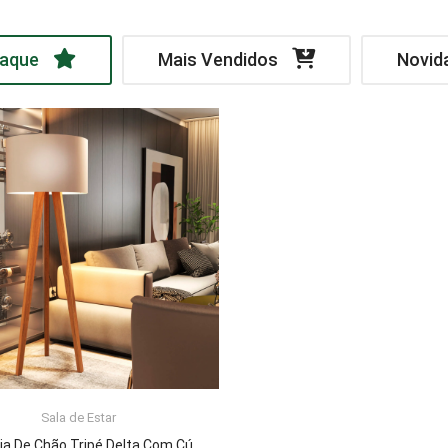
aque
Mais Vendidos
Novid
Sala de Estar
LER MAIS
Luminária De Chão Tripé Delta Com Cúpula Abajur Off White/Nature