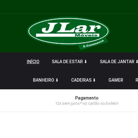
INÍCIO
SALA DE ESTAR ⬇
SALA DE JANTAR 
BANHEIRO ⬇
CADEIRAS ⬇
GAMER
Pagamento
12x sem juros* no cartão ou boleto!