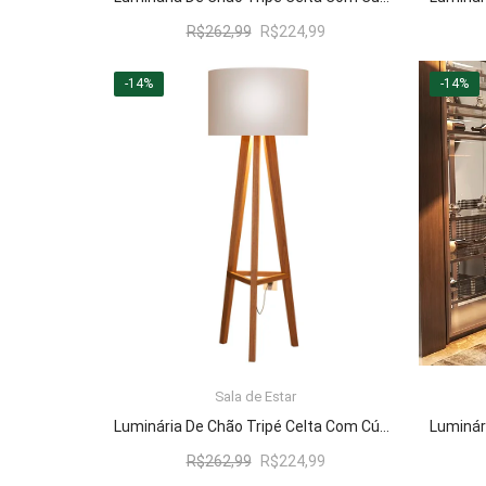
O
O
R$
262,99
R$
224,99
preço
preço
original
atual
-14%
-14%
era:
é:
R$262,99.
R$224,99.
Sala de Estar
LER MAIS
Luminária De Chão Tripé Celta Com Cúpula Abajur Off White/Nature
O
O
R$
262,99
R$
224,99
preço
preço