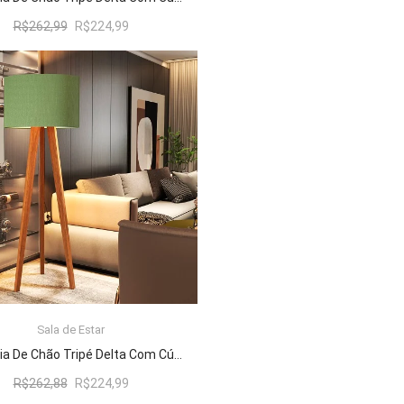
O
O
R$
262,99
R$
224,99
preço
preço
original
atual
era:
é:
R$262,99.
R$224,99.
Sala de Estar
ADICIONAR AO CARRINHO
Luminária De Chão Tripé Delta Com Cúpula Abajur Verde/Nature
O
O
R$
262,88
R$
224,99
preço
preço