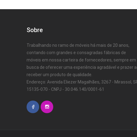
Sobre
Trabalhando no ramo de móveis há mais de 20 anos,
contando com grandes e consagradas fábricas de
móveis em nossa carteira de fornecedores, sempre em
busca de oferecer uma experiência agradável e prazer 
receber um produto de qualidade.
Endereço: Avenida Eliezer Magalhães, 3267 - Mirassol, SP
15135-070 - CNPJ - 30.046.140/0001-61