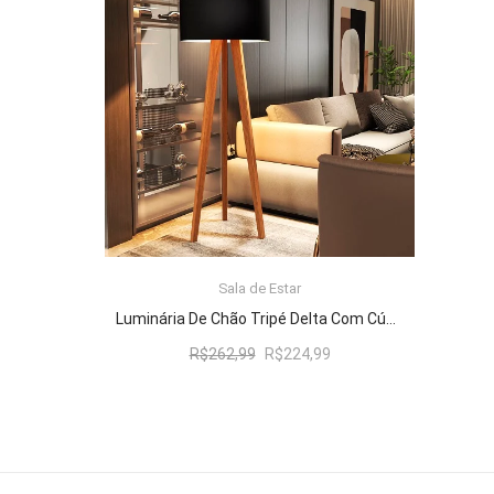
R$262,99.
R$224,99.
Sala de Estar
ADICIONAR AO CARRINHO
Luminária De Chão Tripé Delta Com Cúpula Abajur Black/Nature
O
O
R$
262,99
R$
224,99
preço
preço
original
atual
era:
é:
R$262,99.
R$224,99.