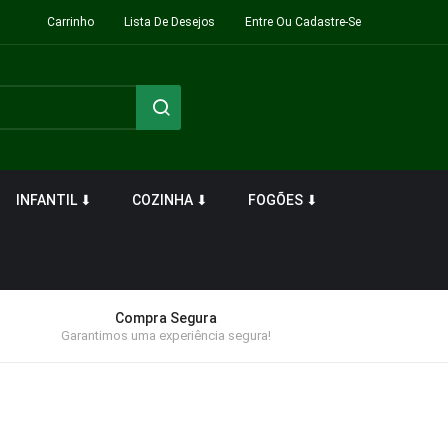
Carrinho
Lista De Desejos
Entre Ou Cadastre-Se
INFANTIL ⬇
COZINHA ⬇
FOGÕES ⬇
Compra Segura
Garantimos uma experiência segura!