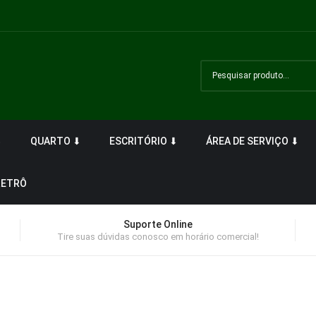
⬇
QUARTO ⬇
ESCRITÓRIO ⬇
ÁREA DE SERVIÇO ⬇
RETRÔ
Suporte Online
Tire suas dúvidas conosco em horário comercial!