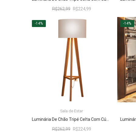
O
O
R$
262,99
R$
224,99
preço
preço
original
atual
-14%
-14%
era:
é:
R$262,99.
R$224,99.
Sala de Estar
LER MAIS
Luminária De Chão Tripé Celta Com Cúpula Abajur Off White/Nature
O
O
R$
262,99
R$
224,99
preço
preço