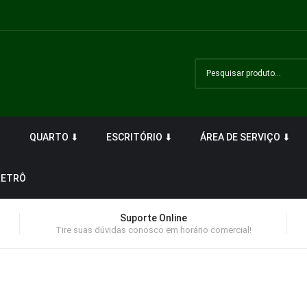
⬇
QUARTO ⬇
ESCRITÓRIO ⬇
ÁREA DE SERVIÇO ⬇
RETRÔ
Suporte Online
Tire suas dúvidas conosco em horário comercial!