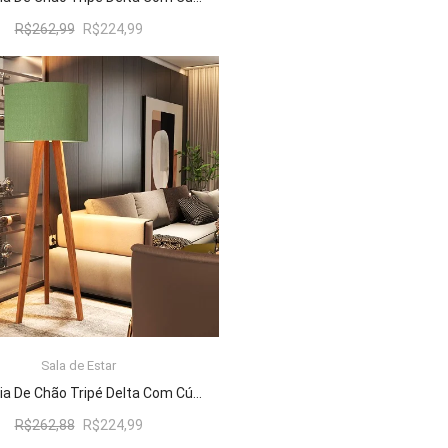
O
O
R$
262,99
R$
224,99
preço
preço
original
atual
era:
é:
R$262,99.
R$224,99.
Sala de Estar
ADICIONAR AO CARRINHO
Luminária De Chão Tripé Delta Com Cúpula Abajur Verde/Nature
O
O
R$
262,88
R$
224,99
preço
preço