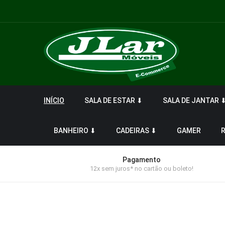
INÍCIO
SALA DE ESTAR ⬇
SALA DE JANTAR 
BANHEIRO ⬇
CADEIRAS ⬇
GAMER
Pagamento
12x sem juros* no cartão ou boleto!