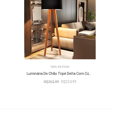
R$262,99.
R$224,99.
Sala de Estar
ADICIONAR AO CARRINHO
Luminária De Chão Tripé Delta Com Cúpula Abajur Black/Nature
O
O
R$
262,99
R$
224,99
preço
preço
original
atual
era:
é:
R$262,99.
R$224,99.