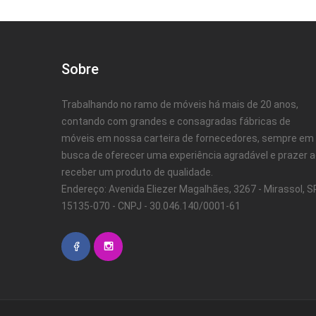
Sobre
Trabalhando no ramo de móveis há mais de 20 anos,
contando com grandes e consagradas fábricas de
móveis em nossa carteira de fornecedores, sempre em
busca de oferecer uma experiência agradável e prazer 
receber um produto de qualidade.
Endereço: Avenida Eliezer Magalhães, 3267 - Mirassol, SP
15135-070 - CNPJ - 30.046.140/0001-61