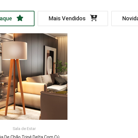
aque
Mais Vendidos
Novid
Sala de Estar
LER MAIS
Luminária De Chão Tripé Delta Com Cúpula Abajur Off White/Nature