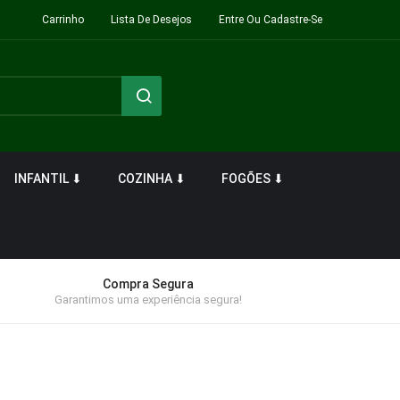
Carrinho
Lista De Desejos
Entre Ou Cadastre-Se
INFANTIL ⬇
COZINHA ⬇
FOGÕES ⬇
Compra Segura
Garantimos uma experiência segura!