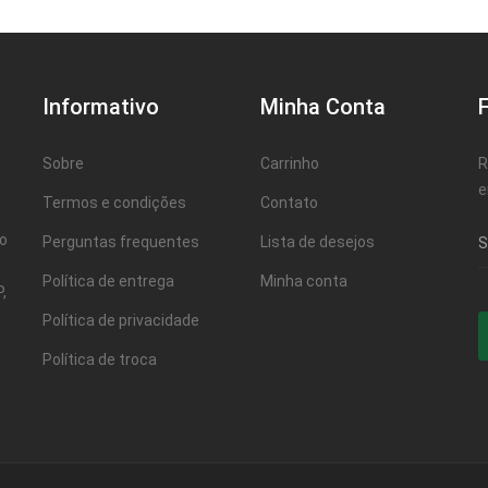
Informativo
Minha Conta
Sobre
Carrinho
R
e
Termos e condições
Contato
ao
Perguntas frequentes
Lista de desejos
Política de entrega
Minha conta
,
Política de privacidade
Política de troca