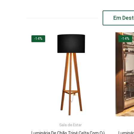
Em Dest
-14%
-14%
Sala de Estar
ADICIONAR AO CARRINHO
Luminária De Chão Tripé Celta Com Cúpula Abajur Black/Nature