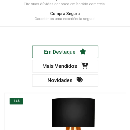
Tire suas dúvidas conosco em horário comercial!
Home Theater
Compra Segura
Painel
Garantimos uma experiência segura!
Rack
Aparador
Em Destaque
Balcão
Bancada
Mais Vendidos
Buffets
Novidades
Livreiro
Luminária
-14%
Mesa de Apoio
Mesa de Centro