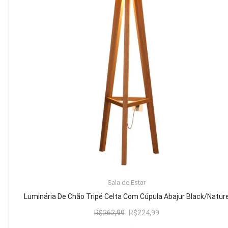
Mesa de Canto
Mesa Lateral
Nicho
Sala de Jantar ⬇
Mesa de Jantar
Mesa
Cristaleira
Adega
Buffets
ADICIONAR AO CARRINHO
Sala de Estar
Quarto ⬇
Luminária De Chão Tripé Celta Com Cúpula Abajur Black/Natur
Cama
O
O
R$
262,99
R$
224,99
preço
preço