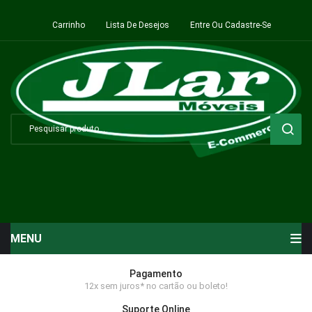
Carrinho
Lista De Desejos
Entre Ou Cadastre-Se
MENU
Início
Pagamento
12x sem juros* no cartão ou boleto!
Sala de Estar ⬇
Suporte Online