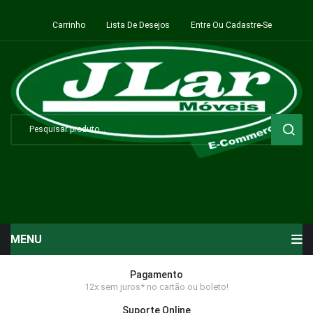
Carrinho
Lista De Desejos
Entre Ou Cadastre-Se
MENU
Início
Pagamento
12x sem juros* no cartão ou boleto!
Sala de Estar ⬇
Suporte Online