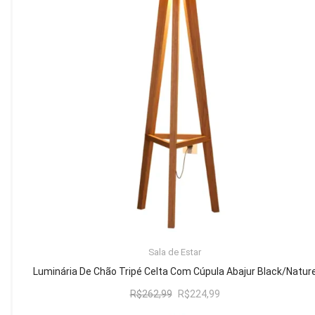
Mesa de Canto
Mesa Lateral
Nicho
Sala de Jantar ⬇
Mesa de Jantar
Mesa
Cristaleira
Adega
Buffets
ADICIONAR AO CARRINHO
Sala de Estar
Quarto ⬇
Luminária De Chão Tripé Celta Com Cúpula Abajur Black/Natur
Cama
O
O
R$
262,99
R$
224,99
preço
preço