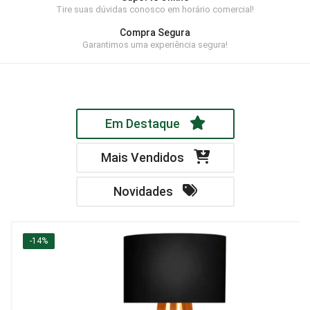
Tire suas dúvidas conosco em horário comercial!
Home Theater
Compra Segura
Painel
Garantimos uma experiência segura!
Rack
Aparador
Em Destaque
Balcão
Bancada
Mais Vendidos
Buffets
Novidades
Livreiro
Luminária
-14%
Mesa de Apoio
Mesa de Centro