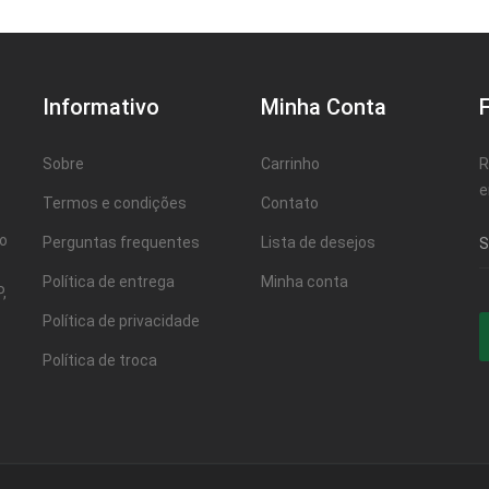
Informativo
Minha Conta
Sobre
Carrinho
R
e
Termos e condições
Contato
ao
Perguntas frequentes
Lista de desejos
Política de entrega
Minha conta
,
Política de privacidade
Política de troca