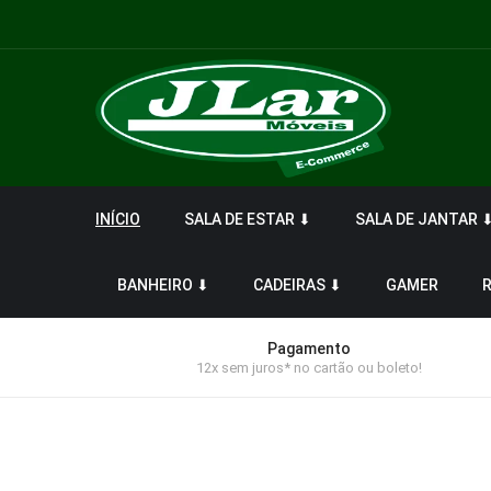
INÍCIO
SALA DE ESTAR ⬇
SALA DE JANTAR 
BANHEIRO ⬇
CADEIRAS ⬇
GAMER
Pagamento
12x sem juros* no cartão ou boleto!