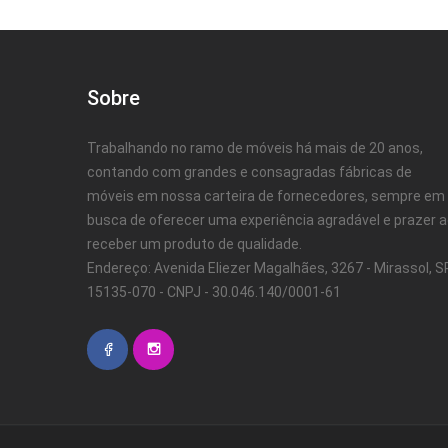
Sobre
Trabalhando no ramo de móveis há mais de 20 anos,
contando com grandes e consagradas fábricas de
móveis em nossa carteira de fornecedores, sempre em
busca de oferecer uma experiência agradável e prazer 
receber um produto de qualidade.
Endereço: Avenida Eliezer Magalhães, 3267 - Mirassol, SP
15135-070 - CNPJ - 30.046.140/0001-61