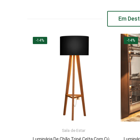
Em Dest
-14%
-14%
Sala de Estar
ADICIONAR AO CARRINHO
Luminária De Chão Tripé Celta Com Cúpula Abajur Black/Nature