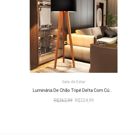
R$262,99.
R$224,99.
Sala de Estar
ADICIONAR AO CARRINHO
Luminária De Chão Tripé Delta Com Cúpula Abajur Black/Nature
O
O
R$
262,99
R$
224,99
preço
preço
original
atual
era:
é:
R$262,99.
R$224,99.