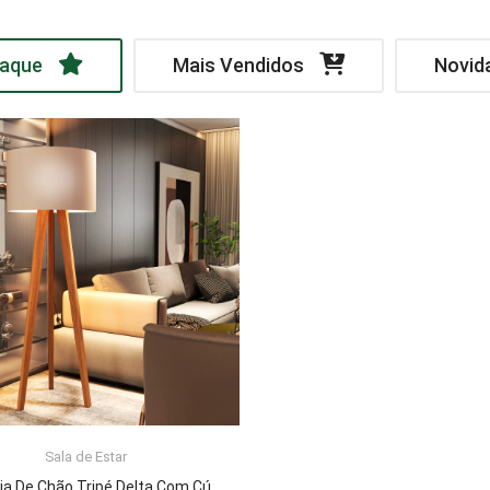
aque
Mais Vendidos
Novid
Sala de Estar
LER MAIS
Luminária De Chão Tripé Delta Com Cúpula Abajur Off White/Nature