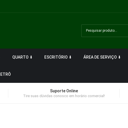
⬇
QUARTO ⬇
ESCRITÓRIO ⬇
ÁREA DE SERVIÇO ⬇
RETRÔ
Suporte Online
Tire suas dúvidas conosco em horário comercial!