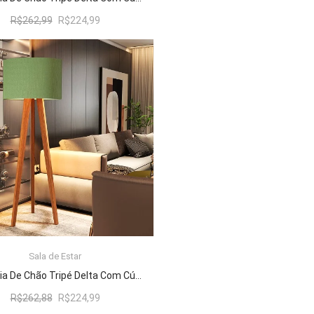
O
O
R$
262,99
R$
224,99
preço
preço
original
atual
era:
é:
R$262,99.
R$224,99.
Sala de Estar
ADICIONAR AO CARRINHO
Luminária De Chão Tripé Delta Com Cúpula Abajur Verde/Nature
O
O
R$
262,88
R$
224,99
preço
preço