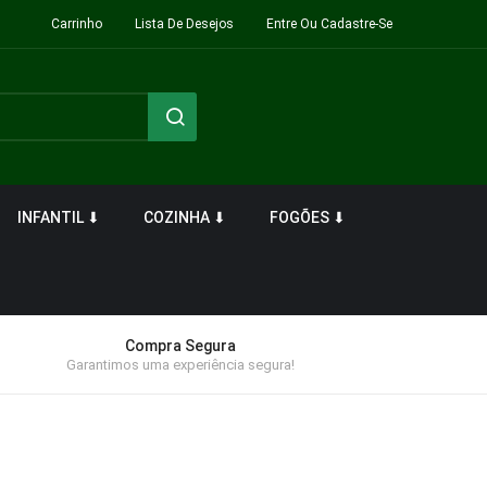
Carrinho
Lista De Desejos
Entre Ou Cadastre-Se
INFANTIL ⬇
COZINHA ⬇
FOGÕES ⬇
Compra Segura
Garantimos uma experiência segura!