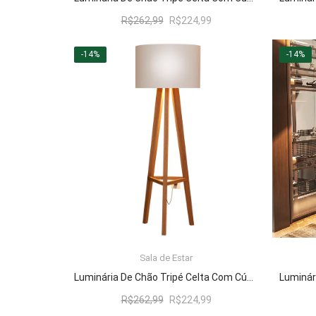
O
O
R$
262,99
R$
224,99
preço
preço
original
atual
-14%
-14%
era:
é:
R$262,99.
R$224,99.
Sala de Estar
LER MAIS
Luminária De Chão Tripé Celta Com Cúpula Abajur Off White/Nature
O
O
R$
262,99
R$
224,99
preço
preço