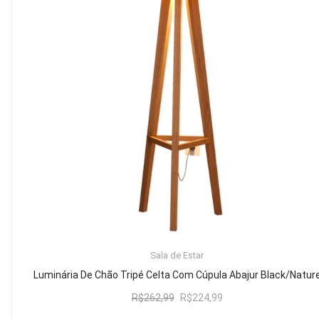
Mesa de Canto
Mesa Lateral
Nicho
Sala de Jantar ⬇
Mesa de Jantar
Mesa
Cristaleira
Adega
Buffets
ADICIONAR AO CARRINHO
Sala de Estar
Quarto ⬇
Luminária De Chão Tripé Celta Com Cúpula Abajur Black/Natur
Cama
O
O
R$
262,99
R$
224,99
preço
preço