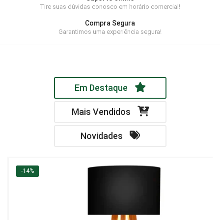
Tire suas dúvidas conosco em horário comercial!
Home Theater
Compra Segura
Painel
Garantimos uma experiência segura!
Rack
Aparador
Em Destaque
Balcão
Bancada
Mais Vendidos
Buffets
Novidades
Livreiro
Luminária
-14%
Mesa de Apoio
Mesa de Centro