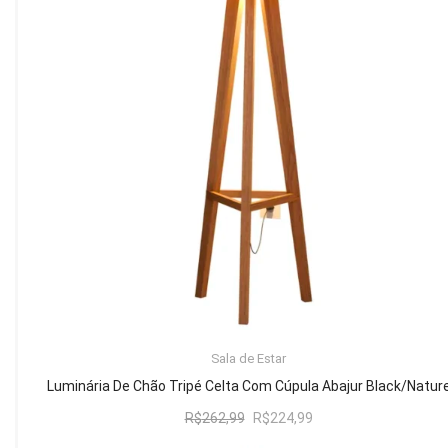
Mesa de Canto
Mesa Lateral
Nicho
Sala de Jantar ⬇
Mesa de Jantar
Mesa
Cristaleira
Adega
Buffets
ADICIONAR AO CARRINHO
Sala de Estar
Quarto ⬇
Luminária De Chão Tripé Celta Com Cúpula Abajur Black/Natur
Cama
O
O
R$
262,99
R$
224,99
preço
preço