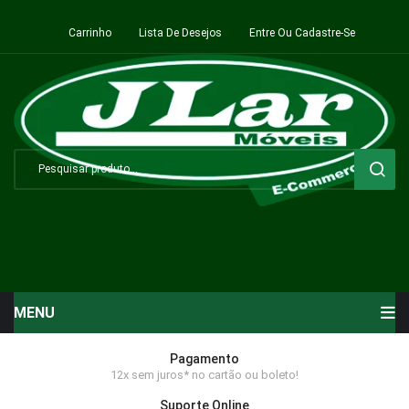
Carrinho
Lista De Desejos
Entre Ou Cadastre-Se
MENU
Início
Pagamento
12x sem juros* no cartão ou boleto!
Sala de Estar ⬇
Suporte Online