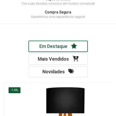
Tire suas dúvidas conosco em horário comercial!
Home Theater
Compra Segura
Painel
Garantimos uma experiência segura!
Rack
Aparador
Em Destaque
Balcão
Bancada
Mais Vendidos
Buffets
Novidades
Livreiro
Luminária
-14%
Mesa de Apoio
Mesa de Centro