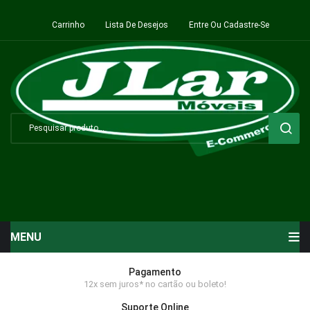
Carrinho
Lista De Desejos
Entre Ou Cadastre-Se
MENU
Início
Pagamento
12x sem juros* no cartão ou boleto!
Sala de Estar ⬇
Suporte Online