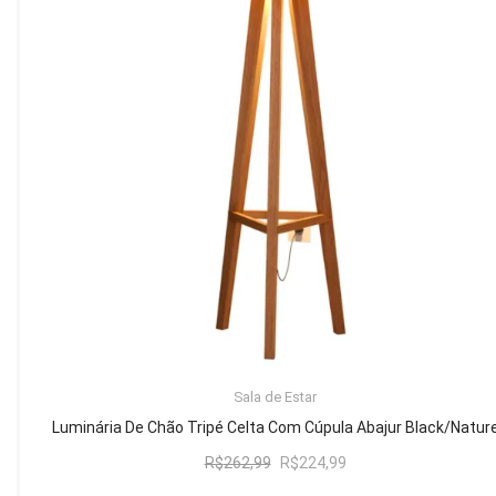
Mesa de Canto
Mesa Lateral
Nicho
Sala de Jantar ⬇
Mesa de Jantar
Mesa
Cristaleira
Adega
Buffets
ADICIONAR AO CARRINHO
Sala de Estar
Quarto ⬇
Luminária De Chão Tripé Celta Com Cúpula Abajur Black/Natur
Cama
O
O
R$
262,99
R$
224,99
preço
preço