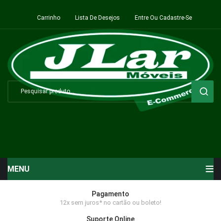
Carrinho
Lista De Desejos
Entre Ou Cadastre-Se
MENU
Início
Pagamento
12x sem juros* no cartão ou boleto!
Sala de Estar ⬇
Suporte Online