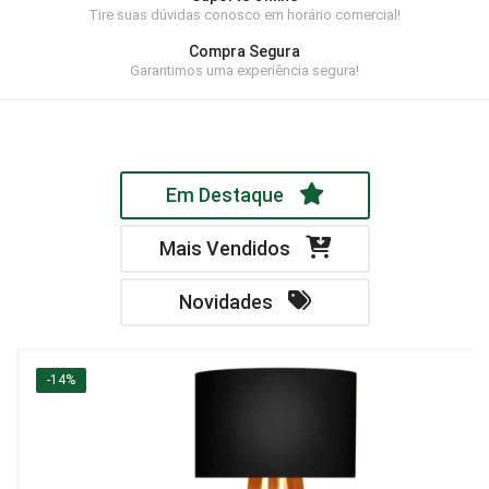
Tire suas dúvidas conosco em horário comercial!
Home Theater
Compra Segura
Painel
Garantimos uma experiência segura!
Rack
Aparador
Em Destaque
Balcão
Bancada
Mais Vendidos
Buffets
Novidades
Livreiro
Luminária
-14%
Mesa de Apoio
Mesa de Centro