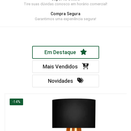
Tire suas dúvidas conosco em horário comercial!
Home Theater
Compra Segura
Painel
Garantimos uma experiência segura!
Rack
Aparador
Em Destaque
Balcão
Bancada
Mais Vendidos
Buffets
Novidades
Livreiro
Luminária
-14%
Mesa de Apoio
Mesa de Centro