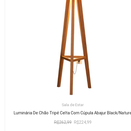
Mesa de Canto
Mesa Lateral
Nicho
Sala de Jantar ⬇
Mesa de Jantar
Mesa
Cristaleira
Adega
Buffets
ADICIONAR AO CARRINHO
Sala de Estar
Quarto ⬇
Luminária De Chão Tripé Celta Com Cúpula Abajur Black/Natur
Cama
O
O
R$
262,99
R$
224,99
preço
preço