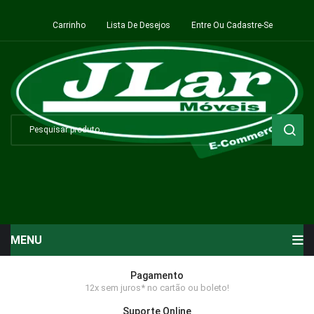
Carrinho
Lista De Desejos
Entre Ou Cadastre-Se
MENU
Início
Pagamento
12x sem juros* no cartão ou boleto!
Sala de Estar ⬇
Suporte Online