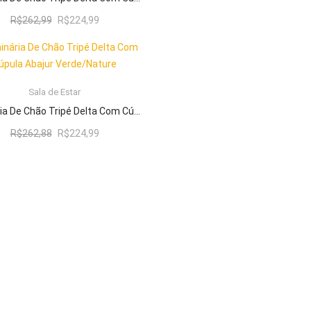
O
O
R$
262,99
R$
224,99
preço
preço
original
atual
era:
é:
R$262,99.
R$224,99.
Sala de Estar
ADICIONAR AO CARRINHO
Luminária De Chão Tripé Delta Com Cúpula Abajur Verde/Nature
O
O
R$
262,88
R$
224,99
preço
preço
original
atual
era:
é:
R$262,88.
R$224,99.