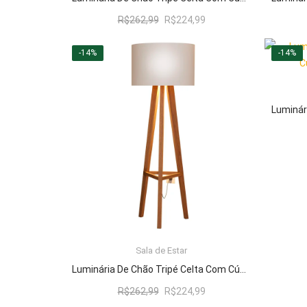
O
O
R$
262,99
R$
224,99
preço
preço
original
atual
-14%
-14%
era:
é:
R$262,99.
R$224,99.
Sala de Estar
LER MAIS
Luminária De Chão Tripé Celta Com Cúpula Abajur Off White/Nature
O
O
R$
262,99
R$
224,99
preço
preço