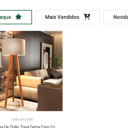
aque
Mais Vendidos
Novid
Sala de Estar
LER MAIS
Luminária De Chão Tripé Delta Com Cúpula Abajur Off White/Nature