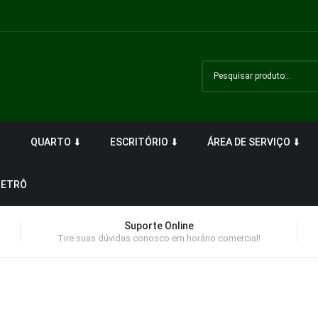
⬇
QUARTO ⬇
ESCRITÓRIO ⬇
ÁREA DE SERVIÇO ⬇
RETRÔ
Suporte Online
Tire suas dúvidas conosco em horário comercial!