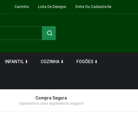
Carrinho
Lista De Desejos
Entre Ou Cadastre-Se
INFANTIL ⬇
COZINHA ⬇
FOGÕES ⬇
Compra Segura
Garantimos uma experiência segura!