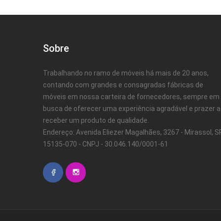
Sobre
Trabalhando no ramo de móveis há mais de 20 anos,
contando com grandes e consagradas fábricas de
móveis em nossa carteira de fornecedores, sempre em
busca de oferecer uma experiência agradável e prazer 
receber um produto de qualidade.
Endereço: Avenida Eliezer Magalhães, 3267 - Mirassol, SP
15135-070 - CNPJ - 30.046.140/0001-61