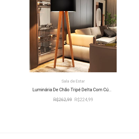
R$262,99.
R$224,99.
Sala de Estar
ADICIONAR AO CARRINHO
Luminária De Chão Tripé Delta Com Cúpula Abajur Black/Nature
O
O
R$
262,99
R$
224,99
preço
preço
original
atual
era:
é:
R$262,99.
R$224,99.