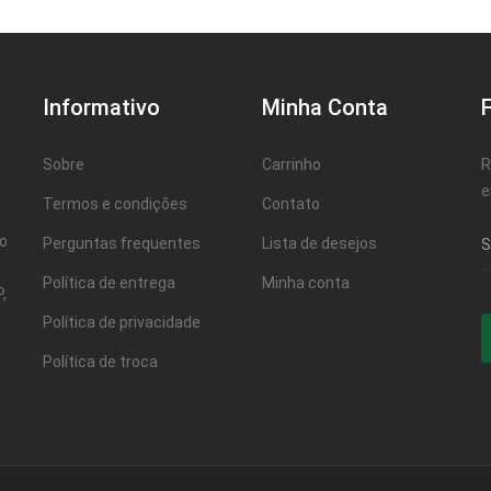
Informativo
Minha Conta
Sobre
Carrinho
R
e
Termos e condições
Contato
ao
Perguntas frequentes
Lista de desejos
Política de entrega
Minha conta
,
Política de privacidade
Política de troca