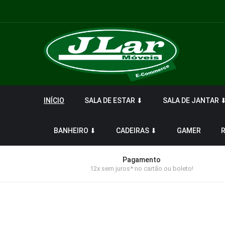
INÍCIO
SALA DE ESTAR ⬇
SALA DE JANTAR 
BANHEIRO ⬇
CADEIRAS ⬇
GAMER
Pagamento
12x sem juros* no cartão ou boleto!