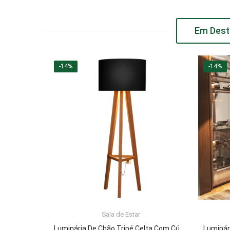
Em Dest
-14%
-14%
Sala de Estar
ADICIONAR AO CARRINHO
Luminária De Chão Tripé Celta Com Cúpula Abajur Black/Nature