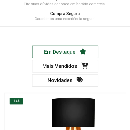
Tire suas dúvidas conosco em horário comercial!
Home Theater
Compra Segura
Painel
Garantimos uma experiência segura!
Rack
Aparador
Em Destaque
Balcão
Bancada
Mais Vendidos
Buffets
Novidades
Livreiro
Luminária
-14%
Mesa de Apoio
Mesa de Centro