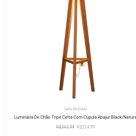
Mesa de Canto
Mesa Lateral
Nicho
Sala de Jantar ⬇
Mesa de Jantar
Mesa
Cristaleira
Adega
Buffets
ADICIONAR AO CARRINHO
Sala de Estar
Quarto ⬇
Luminária De Chão Tripé Celta Com Cúpula Abajur Black/Natur
Cama
O
O
R$
262,99
R$
224,99
preço
preço