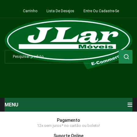
Carrinho
Lista De Desejos
Entre Ou Cadastre-Se
MENU
Início
Pagamento
12x sem juros* no cartão ou boleto!
Sala de Estar ⬇
Suporte Online