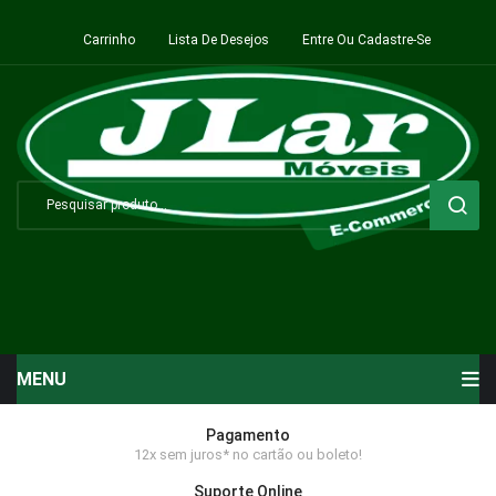
Carrinho
Lista De Desejos
Entre Ou Cadastre-Se
MENU
Início
Pagamento
12x sem juros* no cartão ou boleto!
Sala de Estar ⬇
Suporte Online