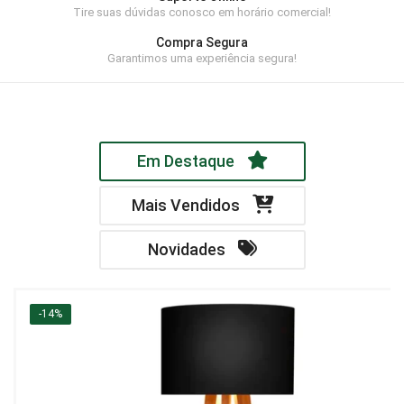
Tire suas dúvidas conosco em horário comercial!
Home Theater
Compra Segura
Painel
Garantimos uma experiência segura!
Rack
Aparador
Em Destaque
Balcão
Bancada
Mais Vendidos
Buffets
Novidades
Livreiro
Luminária
-14%
Mesa de Apoio
Mesa de Centro