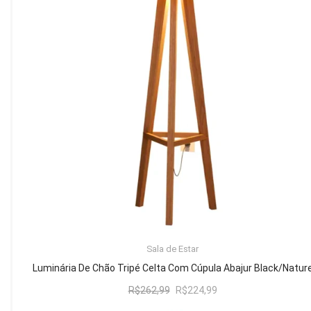
Mesa de Canto
Mesa Lateral
Nicho
Sala de Jantar ⬇
Mesa de Jantar
Mesa
Cristaleira
Adega
Buffets
ADICIONAR AO CARRINHO
Sala de Estar
Quarto ⬇
Luminária De Chão Tripé Celta Com Cúpula Abajur Black/Natur
Cama
O
O
R$
262,99
R$
224,99
preço
preço