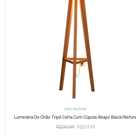
Mesa de Canto
Mesa Lateral
Nicho
Sala de Jantar ⬇
Mesa de Jantar
Mesa
Cristaleira
Adega
Buffets
ADICIONAR AO CARRINHO
Sala de Estar
Quarto ⬇
Luminária De Chão Tripé Celta Com Cúpula Abajur Black/Natur
Cama
O
O
R$
262,99
R$
224,99
preço
preço