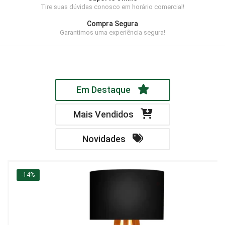
Tire suas dúvidas conosco em horário comercial!
Home Theater
Compra Segura
Painel
Garantimos uma experiência segura!
Rack
Aparador
Em Destaque
Balcão
Bancada
Mais Vendidos
Buffets
Novidades
Livreiro
Luminária
-14%
Mesa de Apoio
Mesa de Centro