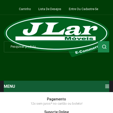
Carrinho
Lista De Desejos
Entre Ou Cadastre-Se
MENU
Início
Pagamento
12x sem juros* no cartão ou boleto!
Sala de Estar ⬇
Suporte Online