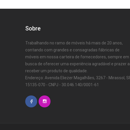
Sobre
Trabalhando no ramo de móveis há mais de 20 anos,
contando com grandes e consagradas fábricas de
móveis em nossa carteira de fornecedores, sempre em
busca de oferecer uma experiência agradável e prazer 
receber um produto de qualidade.
Endereço: Avenida Eliezer Magalhães, 3267 - Mirassol, SP
15135-070 - CNPJ - 30.046.140/0001-61