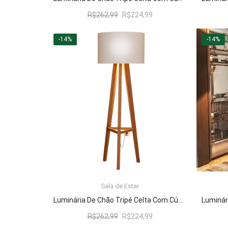
O
O
R$
262,99
R$
224,99
preço
preço
original
atual
-14%
-14%
era:
é:
R$262,99.
R$224,99.
Sala de Estar
LER MAIS
Luminária De Chão Tripé Celta Com Cúpula Abajur Off White/Nature
O
O
R$
262,99
R$
224,99
preço
preço