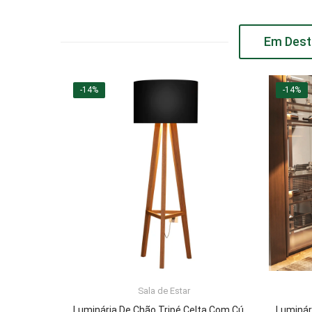
Em Dest
-14%
-14%
Sala de Estar
ADICIONAR AO CARRINHO
Luminária De Chão Tripé Celta Com Cúpula Abajur Black/Nature