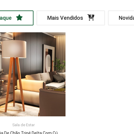
aque
Mais Vendidos
Novid
Sala de Estar
LER MAIS
Luminária De Chão Tripé Delta Com Cúpula Abajur Off White/Nature