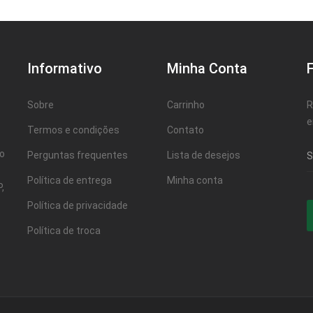
Informativo
Minha Conta
Sobre
Carrinho
R
e
Termos e condições
Contato
ao
Perguntas frequentes
Lista de desejos
Política de entrega
Minha conta
,
Política de privacidade
Política de troca