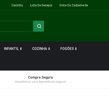
Carrinho
Lista De Desejos
Entre Ou Cadastre-Se
INFANTIL ⬇
COZINHA ⬇
FOGÕES ⬇
Compra Segura
Garantimos uma experiência segura!