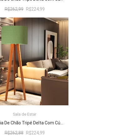
O
O
R$
262,99
R$
224,99
preço
preço
original
atual
era:
é:
R$262,99.
R$224,99.
Sala de Estar
ADICIONAR AO CARRINHO
Luminária De Chão Tripé Delta Com Cúpula Abajur Verde/Nature
O
O
R$
262,88
R$
224,99
preço
preço