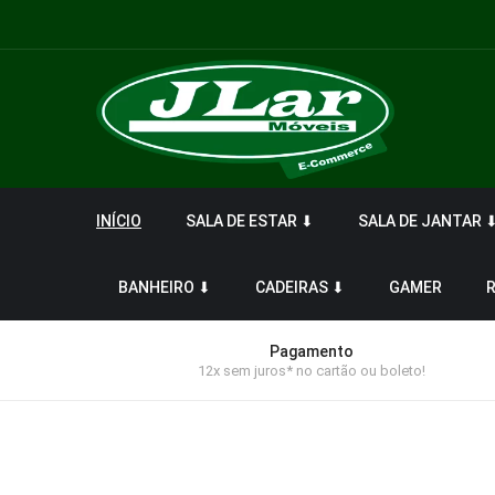
INÍCIO
SALA DE ESTAR ⬇
SALA DE JANTAR 
BANHEIRO ⬇
CADEIRAS ⬇
GAMER
Pagamento
12x sem juros* no cartão ou boleto!