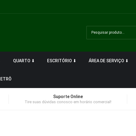
⬇
QUARTO ⬇
ESCRITÓRIO ⬇
ÁREA DE SERVIÇO ⬇
RETRÔ
Suporte Online
Tire suas dúvidas conosco em horário comercial!