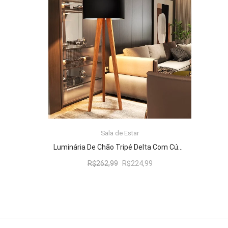
R$262,99.
R$224,99.
Sala de Estar
ADICIONAR AO CARRINHO
Luminária De Chão Tripé Delta Com Cúpula Abajur Black/Nature
O
O
R$
262,99
R$
224,99
preço
preço
original
atual
era:
é:
R$262,99.
R$224,99.