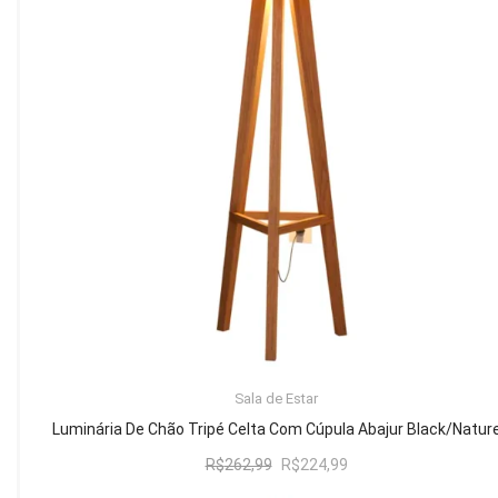
Mesa de Canto
Mesa Lateral
Nicho
Sala de Jantar ⬇
Mesa de Jantar
Mesa
Cristaleira
Adega
Buffets
ADICIONAR AO CARRINHO
Sala de Estar
Quarto ⬇
Luminária De Chão Tripé Celta Com Cúpula Abajur Black/Natur
Cama
O
O
R$
262,99
R$
224,99
preço
preço