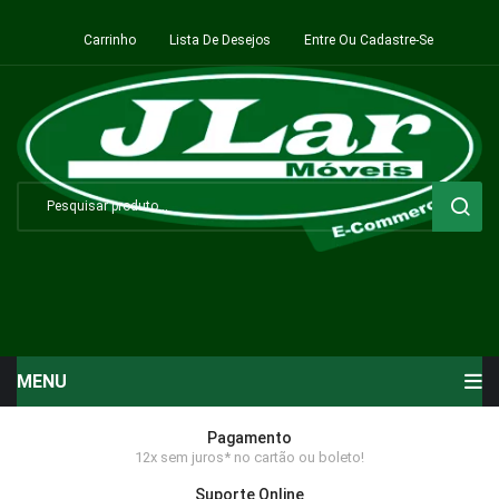
Carrinho
Lista De Desejos
Entre Ou Cadastre-Se
MENU
Início
Pagamento
12x sem juros* no cartão ou boleto!
Sala de Estar ⬇
Suporte Online