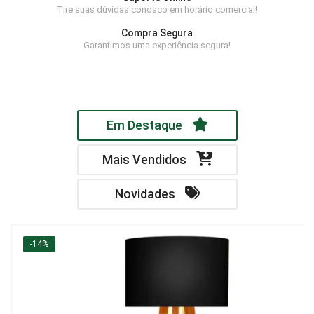
Tire suas dúvidas conosco em horário comercial!
Home Theater
Compra Segura
Painel
Garantimos uma experiência segura!
Rack
Aparador
Em Destaque
Balcão
Bancada
Mais Vendidos
Buffets
Novidades
Livreiro
Luminária
-14%
Mesa de Apoio
Mesa de Centro