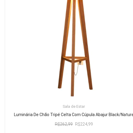
Mesa de Canto
Mesa Lateral
Nicho
Sala de Jantar ⬇
Mesa de Jantar
Mesa
Cristaleira
Adega
Buffets
ADICIONAR AO CARRINHO
Sala de Estar
Quarto ⬇
Luminária De Chão Tripé Celta Com Cúpula Abajur Black/Natur
Cama
O
O
R$
262,99
R$
224,99
preço
preço