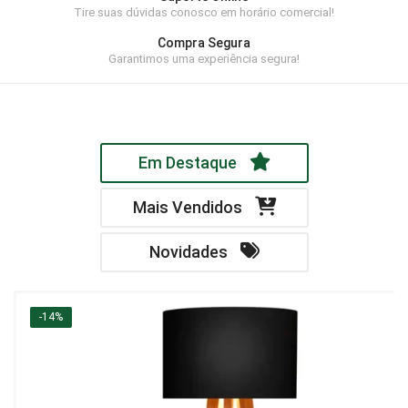
Tire suas dúvidas conosco em horário comercial!
Home Theater
Compra Segura
Painel
Garantimos uma experiência segura!
Rack
Aparador
Em Destaque
Balcão
Bancada
Mais Vendidos
Buffets
Novidades
Livreiro
Luminária
-14%
Mesa de Apoio
Mesa de Centro