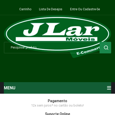
Carrinho
Lista De Desejos
Entre Ou Cadastre-Se
MENU
Início
Pagamento
12x sem juros* no cartão ou boleto!
Sala de Estar ⬇
Suporte Online