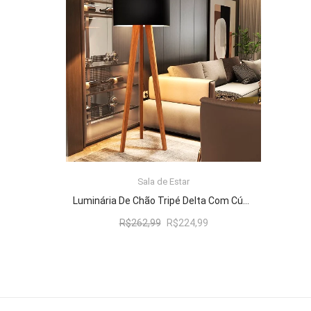
R$262,99.
R$224,99.
Sala de Estar
ADICIONAR AO CARRINHO
Luminária De Chão Tripé Delta Com Cúpula Abajur Black/Nature
O
O
R$
262,99
R$
224,99
preço
preço
original
atual
era:
é:
R$262,99.
R$224,99.