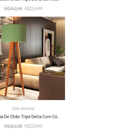
O
O
R$
262,99
R$
224,99
preço
preço
original
atual
era:
é:
R$262,99.
R$224,99.
Sala de Estar
ADICIONAR AO CARRINHO
Luminária De Chão Tripé Delta Com Cúpula Abajur Verde/Nature
O
O
R$
262,88
R$
224,99
preço
preço