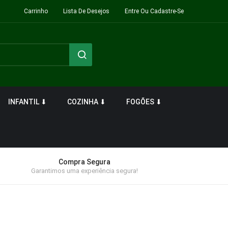
Carrinho
Lista De Desejos
Entre Ou Cadastre-Se
INFANTIL ⬇
COZINHA ⬇
FOGÕES ⬇
Compra Segura
Garantimos uma experiência segura!