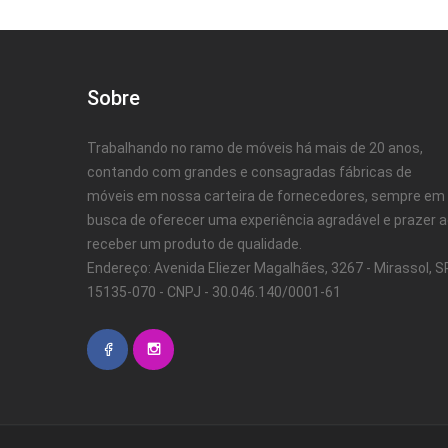
Sobre
Trabalhando no ramo de móveis há mais de 20 anos,
contando com grandes e consagradas fábricas de
móveis em nossa carteira de fornecedores, sempre em
busca de oferecer uma experiência agradável e prazer 
receber um produto de qualidade.
Endereço: Avenida Eliezer Magalhães, 3267 - Mirassol, SP
15135-070 - CNPJ - 30.046.140/0001-61