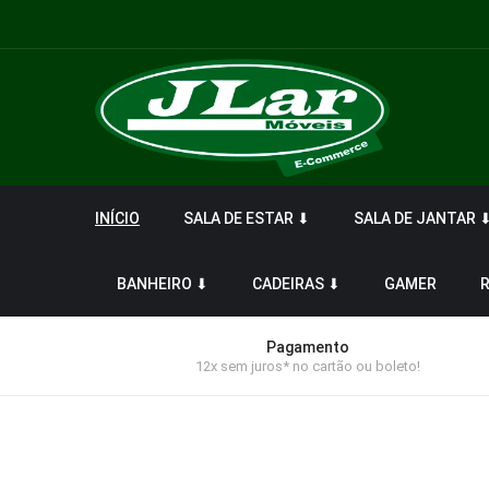
INÍCIO
SALA DE ESTAR ⬇
SALA DE JANTAR 
BANHEIRO ⬇
CADEIRAS ⬇
GAMER
Pagamento
12x sem juros* no cartão ou boleto!