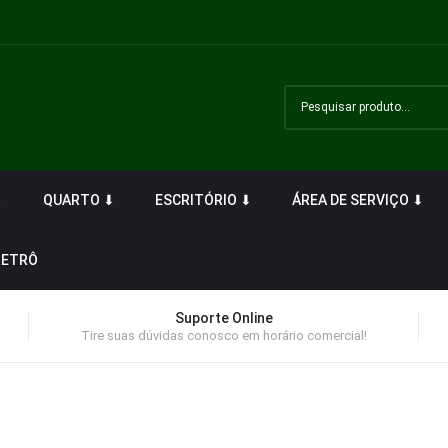
⬇
QUARTO ⬇
ESCRITÓRIO ⬇
ÁREA DE SERVIÇO ⬇
RETRÔ
Suporte Online
Tire suas dúvidas conosco em horário comercial!