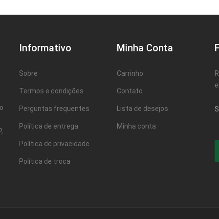
Informativo
Minha Conta
Sobre
Carrinho
R
e
Termos e condições
Contato
ao
Perguntas frequentes
Lista de desejos
Política de entrega
Minha conta
,
Política de privacidade
Política de troca