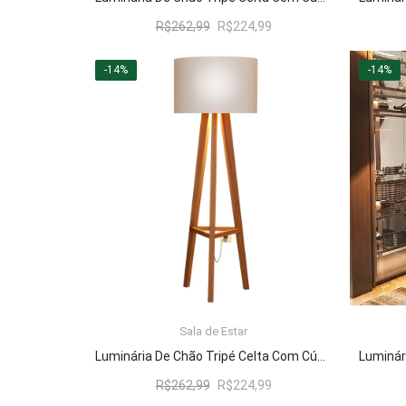
O
O
R$
262,99
R$
224,99
preço
preço
original
atual
-14%
-14%
era:
é:
R$262,99.
R$224,99.
Sala de Estar
LER MAIS
Luminária De Chão Tripé Celta Com Cúpula Abajur Off White/Nature
O
O
R$
262,99
R$
224,99
preço
preço