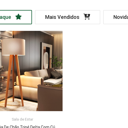
aque
Mais Vendidos
Novid
Sala de Estar
LER MAIS
Luminária De Chão Tripé Delta Com Cúpula Abajur Off White/Nature