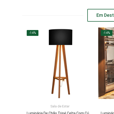
Em Dest
-14%
-14%
Sala de Estar
ADICIONAR AO CARRINHO
Luminária De Chão Tripé Celta Com Cúpula Abajur Black/Nature