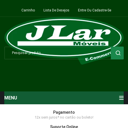
Carrinho
Lista De Desejos
Entre Ou Cadastre-Se
MENU
Início
Pagamento
12x sem juros* no cartão ou boleto!
Sala de Estar ⬇
Suporte Online