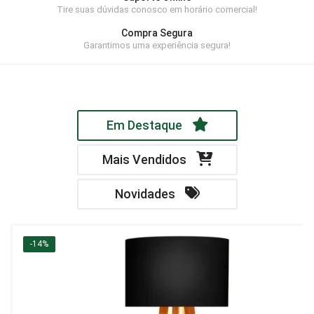
Tire suas dúvidas conosco em horário comercial!
Home Theater
Compra Segura
Painel
Garantimos uma experiência segura!
Rack
Aparador
Em Destaque
Balcão
Bancada
Mais Vendidos
Buffets
Novidades
Livreiro
Luminária
-14%
Mesa de Apoio
Mesa de Centro