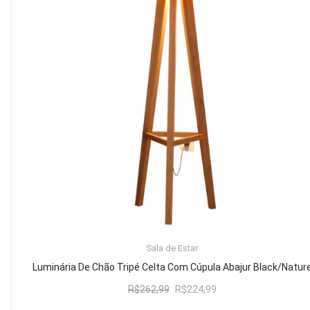
Mesa de Canto
Mesa Lateral
Nicho
Sala de Jantar ⬇
Mesa de Jantar
Mesa
Cristaleira
Adega
Buffets
ADICIONAR AO CARRINHO
Sala de Estar
Quarto ⬇
Luminária De Chão Tripé Celta Com Cúpula Abajur Black/Natur
Cama
O
O
R$
262,99
R$
224,99
preço
preço