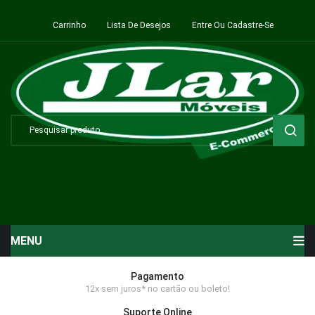
Carrinho
Lista De Desejos
Entre Ou Cadastre-Se
MENU
Início
Pagamento
12x sem juros* no cartão ou boleto!
Sala de Estar ⬇
Suporte Online