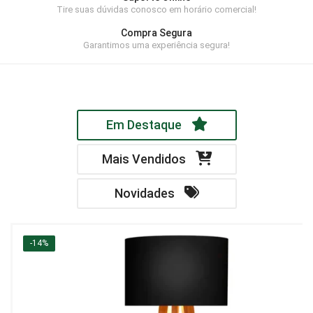
Tire suas dúvidas conosco em horário comercial!
Home Theater
Compra Segura
Painel
Garantimos uma experiência segura!
Rack
Aparador
Em Destaque
Balcão
Bancada
Mais Vendidos
Buffets
Novidades
Livreiro
Luminária
-14%
Mesa de Apoio
Mesa de Centro