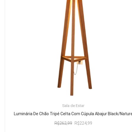
Mesa de Canto
Mesa Lateral
Nicho
Sala de Jantar ⬇
Mesa de Jantar
Mesa
Cristaleira
Adega
Buffets
ADICIONAR AO CARRINHO
Sala de Estar
Quarto ⬇
Luminária De Chão Tripé Celta Com Cúpula Abajur Black/Natur
Cama
O
O
R$
262,99
R$
224,99
preço
preço