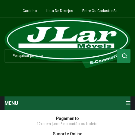
Carrinho
Lista De Desejos
Entre Ou Cadastre-Se
MENU
Início
Pagamento
12x sem juros* no cartão ou boleto!
Sala de Estar ⬇
Suporte Online