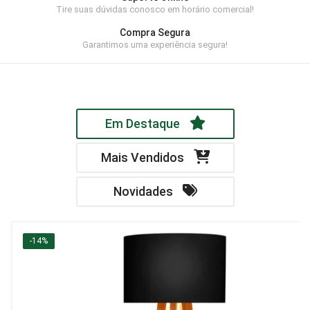
Tire suas dúvidas conosco em horário comercial!
Home Theater
Compra Segura
Painel
Garantimos uma experiência segura!
Rack
Aparador
Em Destaque
Balcão
Bancada
Mais Vendidos
Buffets
Novidades
Livreiro
Luminária
-14%
Mesa de Apoio
Mesa de Centro