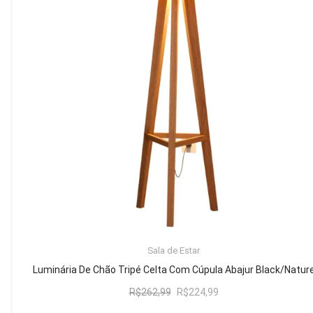
Mesa de Canto
Mesa Lateral
Nicho
Sala de Jantar ⬇
Mesa de Jantar
Mesa
Cristaleira
Adega
Buffets
ADICIONAR AO CARRINHO
Sala de Estar
Quarto ⬇
Luminária De Chão Tripé Celta Com Cúpula Abajur Black/Natur
Cama
O
O
R$
262,99
R$
224,99
preço
preço