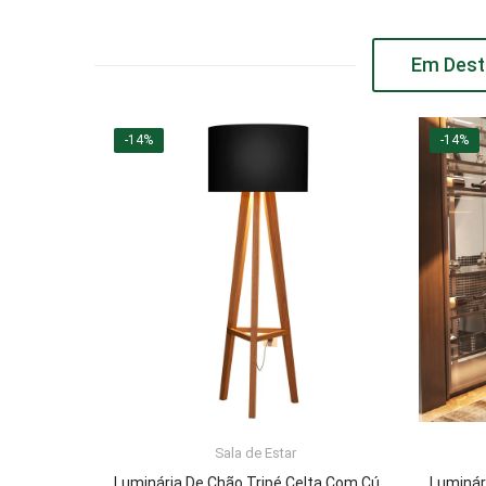
Em Dest
-14%
-14%
Sala de Estar
ADICIONAR AO CARRINHO
Luminária De Chão Tripé Celta Com Cúpula Abajur Black/Nature