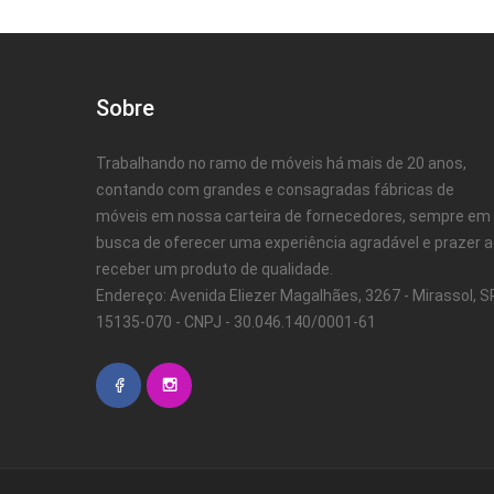
Sobre
Trabalhando no ramo de móveis há mais de 20 anos,
contando com grandes e consagradas fábricas de
móveis em nossa carteira de fornecedores, sempre em
busca de oferecer uma experiência agradável e prazer 
receber um produto de qualidade.
Endereço: Avenida Eliezer Magalhães, 3267 - Mirassol, SP
15135-070 - CNPJ - 30.046.140/0001-61