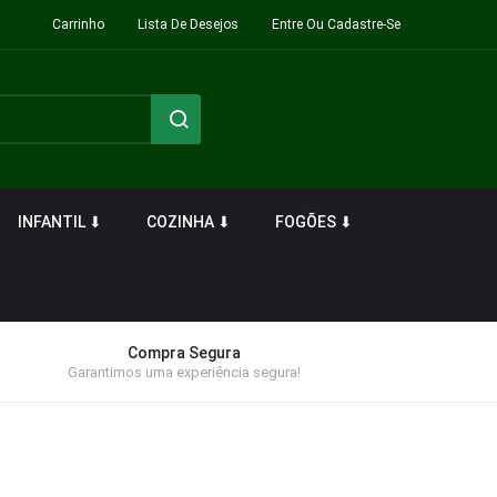
Carrinho
Lista De Desejos
Entre Ou Cadastre-Se
INFANTIL ⬇
COZINHA ⬇
FOGÕES ⬇
Compra Segura
Garantimos uma experiência segura!