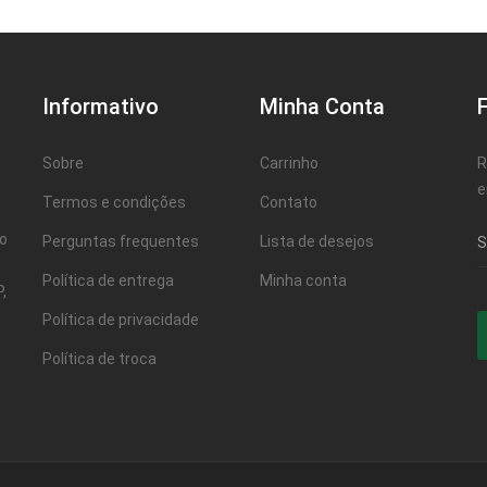
Informativo
Minha Conta
Sobre
Carrinho
R
e
Termos e condições
Contato
ao
Perguntas frequentes
Lista de desejos
Política de entrega
Minha conta
,
Política de privacidade
Política de troca