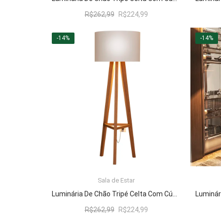
O
O
R$
262,99
R$
224,99
preço
preço
original
atual
-14%
-14%
era:
é:
R$262,99.
R$224,99.
Sala de Estar
LER MAIS
Luminária De Chão Tripé Celta Com Cúpula Abajur Off White/Nature
O
O
R$
262,99
R$
224,99
preço
preço