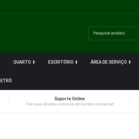
⬇
QUARTO ⬇
ESCRITÓRIO ⬇
ÁREA DE SERVIÇO ⬇
RETRÔ
Suporte Online
Tire suas dúvidas conosco em horário comercial!