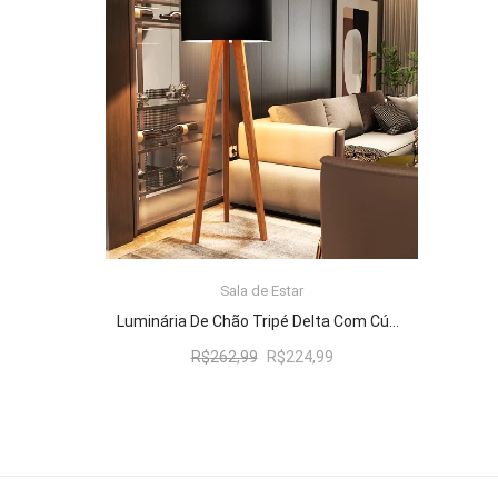
R$262,99.
R$224,99.
Sala de Estar
ADICIONAR AO CARRINHO
Luminária De Chão Tripé Delta Com Cúpula Abajur Black/Nature
O
O
R$
262,99
R$
224,99
preço
preço
original
atual
era:
é:
R$262,99.
R$224,99.