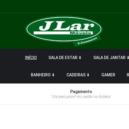
INÍCIO
SALA DE ESTAR ⬇
SALA DE JANTAR 
BANHEIRO ⬇
CADEIRAS ⬇
GAMER
Pagamento
12x sem juros* no cartão ou boleto!