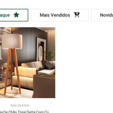
aque
Mais Vendidos
Novid
Sala de Estar
LER MAIS
Luminária De Chão Tripé Delta Com Cúpula Abajur Off White/Nature