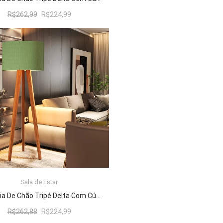
O
O
R$
262,99
R$
224,99
preço
preço
original
atual
era:
é:
R$262,99.
R$224,99.
Sala de Estar
ADICIONAR AO CARRINHO
Luminária De Chão Tripé Delta Com Cúpula Abajur Verde/Nature
O
O
R$
262,88
R$
224,99
preço
preço