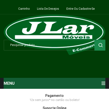
Carrinho
Lista De Desejos
Entre Ou Cadastre-Se
MENU
Início
Pagamento
12x sem juros* no cartão ou boleto!
Sala de Estar ⬇
Suporte Online