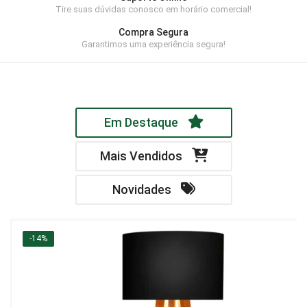
Tire suas dúvidas conosco em horário comercial!
Home Theater
Compra Segura
Painel
Garantimos uma experiência segura!
Rack
Aparador
Em Destaque
Balcão
Bancada
Mais Vendidos
Buffets
Novidades
Livreiro
Luminária
-14%
Mesa de Apoio
Mesa de Centro