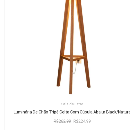
Mesa de Canto
Mesa Lateral
Nicho
Sala de Jantar ⬇
Mesa de Jantar
Mesa
Cristaleira
Adega
Buffets
ADICIONAR AO CARRINHO
Sala de Estar
Quarto ⬇
Luminária De Chão Tripé Celta Com Cúpula Abajur Black/Natur
Cama
O
O
R$
262,99
R$
224,99
preço
preço