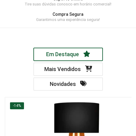
Tire suas dúvidas conosco em horário comercial!
Home Theater
Compra Segura
Painel
Garantimos uma experiência segura!
Rack
Aparador
Em Destaque
Balcão
Bancada
Mais Vendidos
Buffets
Novidades
Livreiro
Luminária
-14%
Mesa de Apoio
Mesa de Centro