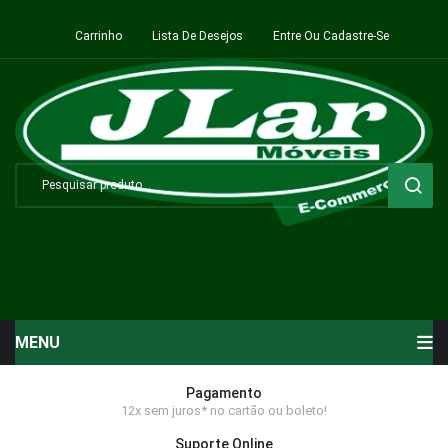
Carrinho
Lista De Desejos
Entre Ou Cadastre-Se
MENU
Início
Pagamento
12x sem juros* no cartão ou boleto!
Sala de Estar ⬇
Suporte Online