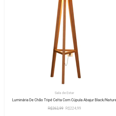
Mesa de Canto
Mesa Lateral
Nicho
Sala de Jantar ⬇
Mesa de Jantar
Mesa
Cristaleira
Adega
Buffets
ADICIONAR AO CARRINHO
Sala de Estar
Quarto ⬇
Luminária De Chão Tripé Celta Com Cúpula Abajur Black/Natur
Cama
O
O
R$
262,99
R$
224,99
preço
preço