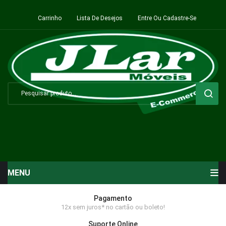
Carrinho
Lista De Desejos
Entre Ou Cadastre-Se
MENU
Início
Pagamento
12x sem juros* no cartão ou boleto!
Sala de Estar ⬇
Suporte Online