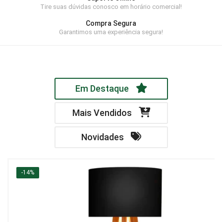
Tire suas dúvidas conosco em horário comercial!
Home Theater
Compra Segura
Painel
Garantimos uma experiência segura!
Rack
Aparador
Em Destaque
Balcão
Bancada
Mais Vendidos
Buffets
Novidades
Livreiro
Luminária
-14%
Mesa de Apoio
Mesa de Centro