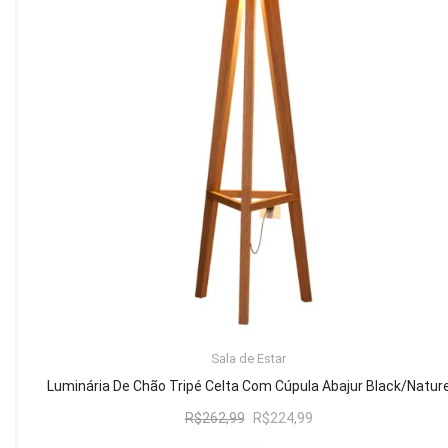
Mesa de Canto
Mesa Lateral
Nicho
Sala de Jantar ⬇
Mesa de Jantar
Mesa
Cristaleira
Adega
Buffets
ADICIONAR AO CARRINHO
Sala de Estar
Quarto ⬇
Luminária De Chão Tripé Celta Com Cúpula Abajur Black/Natur
Cama
O
O
R$
262,99
R$
224,99
preço
preço