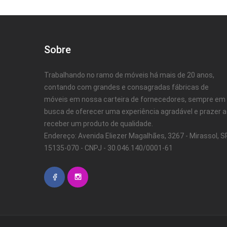
Sobre
Trabalhando no ramo de móveis há mais de 20 anos,
contando com grandes e consagradas fábricas de
móveis em nossa carteira de fornecedores, sempre em
busca de oferecer uma experiência agradável e prazer 
receber um produto de qualidade.
Endereço: Avenida Eliezer Magalhães, 3267 - Mirassol, SP
15135-070 - CNPJ - 30.046.140/0001-61