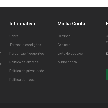
Informativo
Minha Conta
Sobre
Carrinho
R
e
Termos e condições
Contato
ao
Perguntas frequentes
Lista de desejos
Política de entrega
Minha conta
,
Política de privacidade
Política de troca