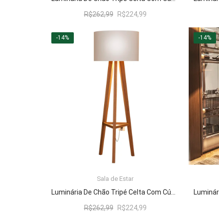
O
O
R$
262,99
R$
224,99
preço
preço
original
atual
-14%
-14%
era:
é:
R$262,99.
R$224,99.
Sala de Estar
LER MAIS
Luminária De Chão Tripé Celta Com Cúpula Abajur Off White/Nature
O
O
R$
262,99
R$
224,99
preço
preço