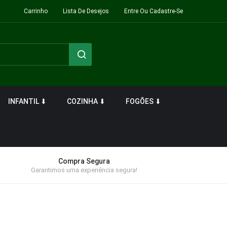
Carrinho
Lista De Desejos
Entre Ou Cadastre-Se
INFANTIL ⬇
COZINHA ⬇
FOGÕES ⬇
Compra Segura
Garantimos uma experiência segura!