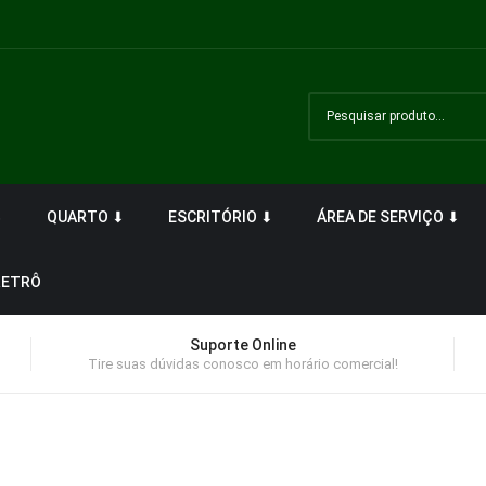
⬇
QUARTO ⬇
ESCRITÓRIO ⬇
ÁREA DE SERVIÇO ⬇
RETRÔ
Suporte Online
Tire suas dúvidas conosco em horário comercial!