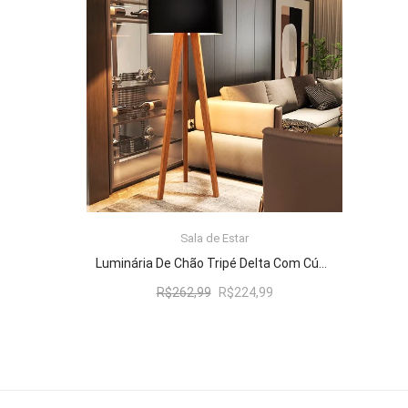
R$262,99.
R$224,99.
Sala de Estar
ADICIONAR AO CARRINHO
Luminária De Chão Tripé Delta Com Cúpula Abajur Black/Nature
O
O
R$
262,99
R$
224,99
preço
preço
original
atual
era:
é:
R$262,99.
R$224,99.