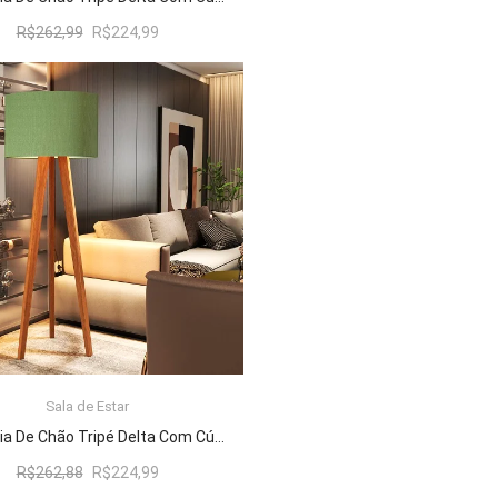
O
O
R$
262,99
R$
224,99
preço
preço
original
atual
era:
é:
R$262,99.
R$224,99.
Sala de Estar
ADICIONAR AO CARRINHO
Luminária De Chão Tripé Delta Com Cúpula Abajur Verde/Nature
O
O
R$
262,88
R$
224,99
preço
preço