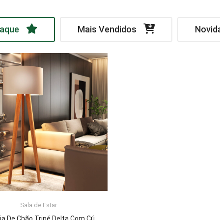
aque
Mais Vendidos
Novid
Sala de Estar
LER MAIS
Luminária De Chão Tripé Delta Com Cúpula Abajur Off White/Nature