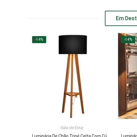
Em Dest
-14%
-14%
Sala de Estar
ADICIONAR AO CARRINHO
Luminária De Chão Tripé Celta Com Cúpula Abajur Black/Nature