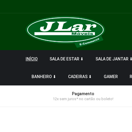
INÍCIO
SALA DE ESTAR ⬇
SALA DE JANTAR 
BANHEIRO ⬇
CADEIRAS ⬇
GAMER
Pagamento
12x sem juros* no cartão ou boleto!