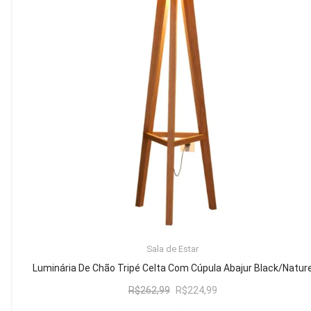
Mesa de Canto
Mesa Lateral
Nicho
Sala de Jantar ⬇
Mesa de Jantar
Mesa
Cristaleira
Adega
Buffets
ADICIONAR AO CARRINHO
Sala de Estar
Quarto ⬇
Luminária De Chão Tripé Celta Com Cúpula Abajur Black/Natur
Cama
O
O
R$
262,99
R$
224,99
preço
preço