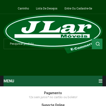
Carrinho
Lista De Desejos
Entre Ou Cadastre-Se
MENU
Início
Pagamento
12x sem juros* no cartão ou boleto!
Sala de Estar ⬇
Suporte Online