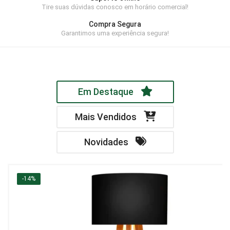
Tire suas dúvidas conosco em horário comercial!
Home Theater
Compra Segura
Painel
Garantimos uma experiência segura!
Rack
Aparador
Em Destaque
Balcão
Bancada
Mais Vendidos
Buffets
Novidades
Livreiro
Luminária
-14%
Mesa de Apoio
Mesa de Centro