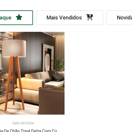
aque
Mais Vendidos
Novid
Sala de Estar
LER MAIS
Luminária De Chão Tripé Delta Com Cúpula Abajur Off White/Nature