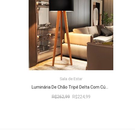
R$262,99.
R$224,99.
Sala de Estar
ADICIONAR AO CARRINHO
Luminária De Chão Tripé Delta Com Cúpula Abajur Black/Nature
O
O
R$
262,99
R$
224,99
preço
preço
original
atual
era:
é:
R$262,99.
R$224,99.