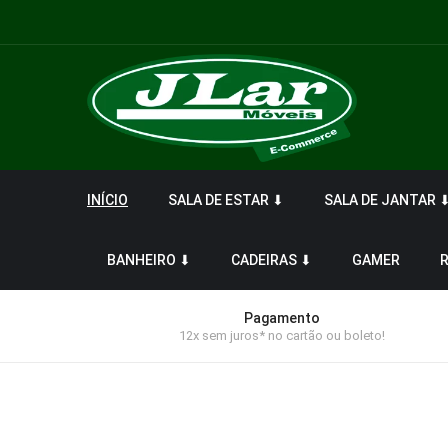
INÍCIO
SALA DE ESTAR ⬇
SALA DE JANTAR 
BANHEIRO ⬇
CADEIRAS ⬇
GAMER
Pagamento
12x sem juros* no cartão ou boleto!