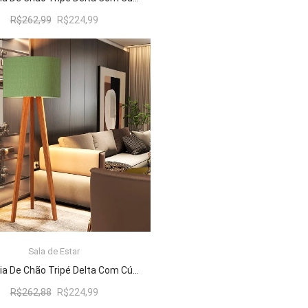
O
O
R$
262,99
R$
224,99
preço
preço
original
atual
era:
é:
R$262,99.
R$224,99.
Sala de Estar
ADICIONAR AO CARRINHO
Luminária De Chão Tripé Delta Com Cúpula Abajur Verde/Nature
O
O
R$
262,88
R$
224,99
preço
preço