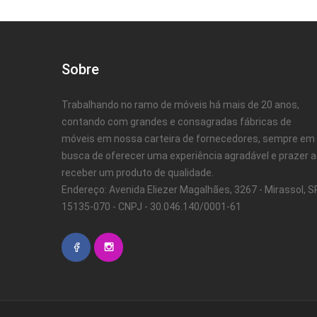
Sobre
Trabalhando no ramo de móveis há mais de 20 anos,
contando com grandes e consagradas fábricas de
móveis em nossa carteira de fornecedores, sempre em
busca de oferecer uma experiência agradável e prazer 
receber um produto de qualidade.
Endereço: Avenida Eliezer Magalhães, 3267 - Mirassol, SP
15135-070 - CNPJ - 30.046.140/0001-61