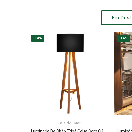
Em Dest
-14%
-14%
Sala de Estar
ADICIONAR AO CARRINHO
Luminária De Chão Tripé Celta Com Cúpula Abajur Black/Nature