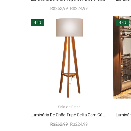
O
O
R$
262,99
R$
224,99
preço
preço
original
atual
-14%
-14%
era:
é:
R$262,99.
R$224,99.
Sala de Estar
LER MAIS
Luminária De Chão Tripé Celta Com Cúpula Abajur Off White/Nature
O
O
R$
262,99
R$
224,99
preço
preço