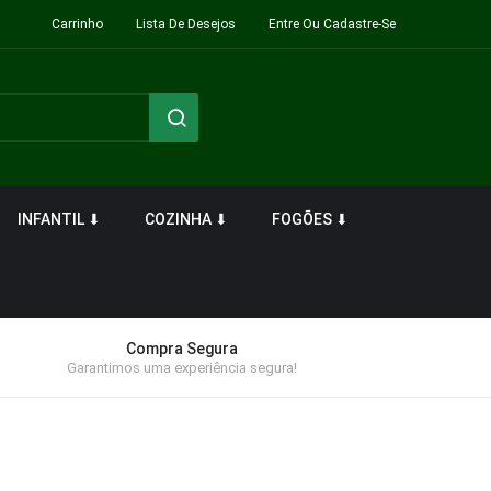
Carrinho
Lista De Desejos
Entre Ou Cadastre-Se
INFANTIL ⬇
COZINHA ⬇
FOGÕES ⬇
Compra Segura
Garantimos uma experiência segura!