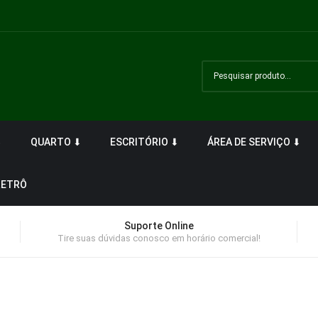
⬇
QUARTO ⬇
ESCRITÓRIO ⬇
ÁREA DE SERVIÇO ⬇
RETRÔ
Suporte Online
Tire suas dúvidas conosco em horário comercial!