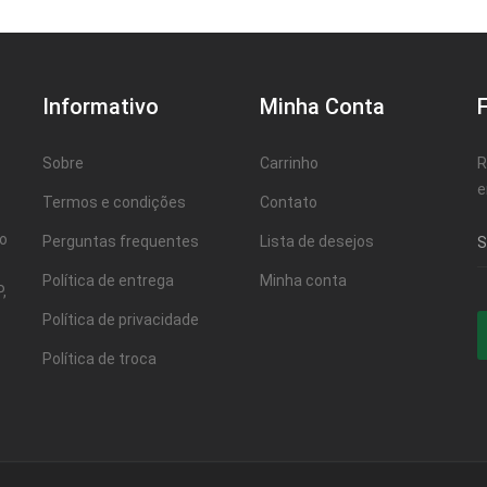
Informativo
Minha Conta
Sobre
Carrinho
R
e
Termos e condições
Contato
ao
Perguntas frequentes
Lista de desejos
Política de entrega
Minha conta
,
Política de privacidade
Política de troca