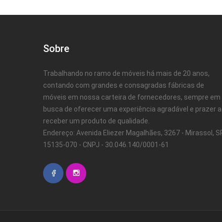
Sobre
Trabalhando no ramo de móveis há mais de 20 anos,
contando com grandes e consagradas fábricas de
móveis em nossa carteira de fornecedores, sempre em
busca de oferecer uma experiência agradável e prazer 
receber um produto de qualidade.
Endereço: Avenida Eliezer Magalhães, 3267 - Mirassol, SP
15135-070 - CNPJ - 30.046.140/0001-61