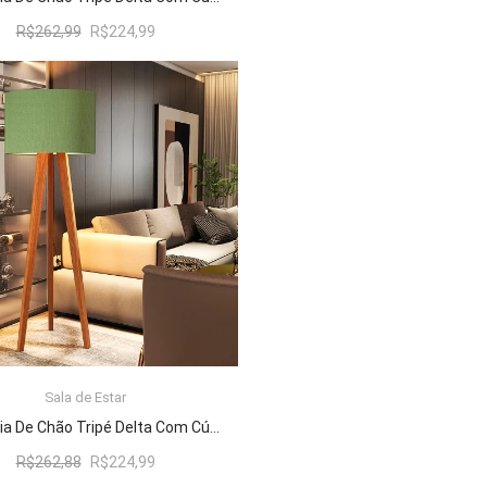
O
O
R$
262,99
R$
224,99
preço
preço
original
atual
era:
é:
R$262,99.
R$224,99.
Sala de Estar
ADICIONAR AO CARRINHO
Luminária De Chão Tripé Delta Com Cúpula Abajur Verde/Nature
O
O
R$
262,88
R$
224,99
preço
preço