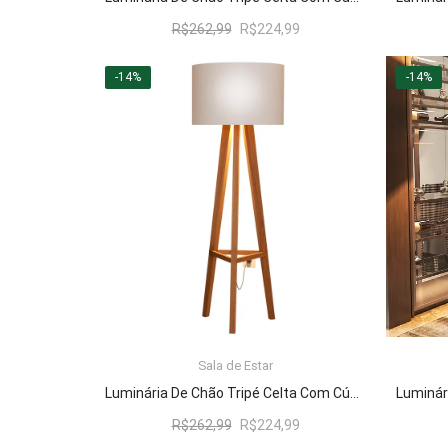
O
O
R$
262,99
R$
224,99
preço
preço
original
atual
-14%
-14%
era:
é:
R$262,99.
R$224,99.
Sala de Estar
LER MAIS
Luminária De Chão Tripé Celta Com Cúpula Abajur Off White/Nature
O
O
R$
262,99
R$
224,99
preço
preço