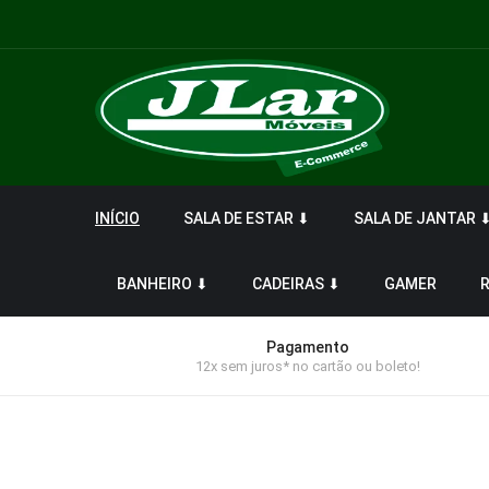
INÍCIO
SALA DE ESTAR ⬇
SALA DE JANTAR 
BANHEIRO ⬇
CADEIRAS ⬇
GAMER
Pagamento
12x sem juros* no cartão ou boleto!