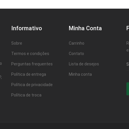
Informativo
Minha Conta
Sobre
Carrinho
R
e
Termos e condições
Contato
ao
Perguntas frequentes
Lista de desejos
Política de entrega
Minha conta
,
Política de privacidade
Política de troca