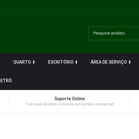
⬇
QUARTO ⬇
ESCRITÓRIO ⬇
ÁREA DE SERVIÇO ⬇
RETRÔ
Suporte Online
Tire suas dúvidas conosco em horário comercial!