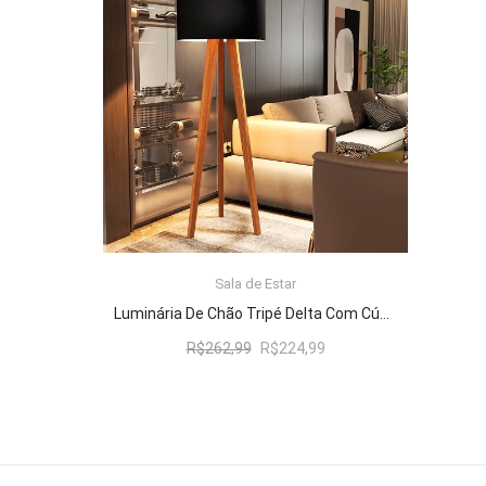
R$262,99.
R$224,99.
Sala de Estar
ADICIONAR AO CARRINHO
Luminária De Chão Tripé Delta Com Cúpula Abajur Black/Nature
O
O
R$
262,99
R$
224,99
preço
preço
original
atual
era:
é:
R$262,99.
R$224,99.