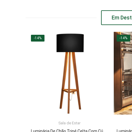
Em Dest
-14%
-14%
Sala de Estar
ADICIONAR AO CARRINHO
Luminária De Chão Tripé Celta Com Cúpula Abajur Black/Nature