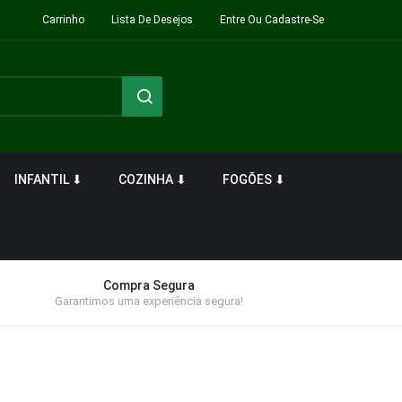
Carrinho
Lista De Desejos
Entre Ou Cadastre-Se
INFANTIL ⬇
COZINHA ⬇
FOGÕES ⬇
Compra Segura
Garantimos uma experiência segura!