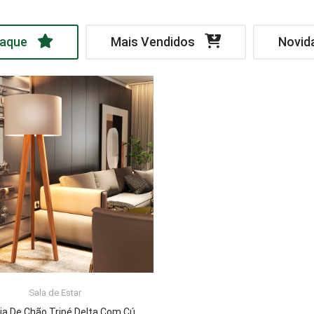
aque
Mais Vendidos
Novid
Sala de Estar
LER MAIS
Luminária De Chão Tripé Delta Com Cúpula Abajur Off White/Nature