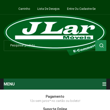
Carrinho
Lista De Desejos
Entre Ou Cadastre-Se
MENU
Início
Pagamento
12x sem juros* no cartão ou boleto!
Sala de Estar ⬇
Suporte Online