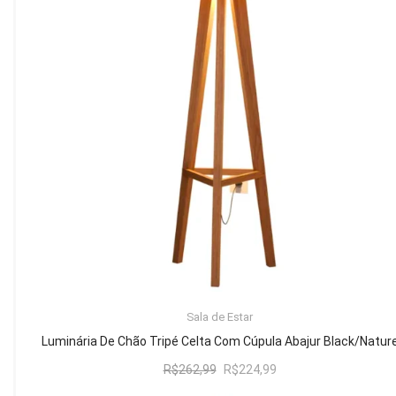
Mesa de Canto
Mesa Lateral
Nicho
Sala de Jantar ⬇
Mesa de Jantar
Mesa
Cristaleira
Adega
Buffets
ADICIONAR AO CARRINHO
Sala de Estar
Quarto ⬇
Luminária De Chão Tripé Celta Com Cúpula Abajur Black/Natur
Cama
O
O
R$
262,99
R$
224,99
preço
preço