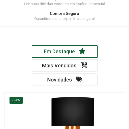
Tire suas dúvidas conosco em horário comercial!
Home Theater
Compra Segura
Painel
Garantimos uma experiência segura!
Rack
Aparador
Em Destaque
Balcão
Bancada
Mais Vendidos
Buffets
Novidades
Livreiro
Luminária
-14%
Mesa de Apoio
Mesa de Centro