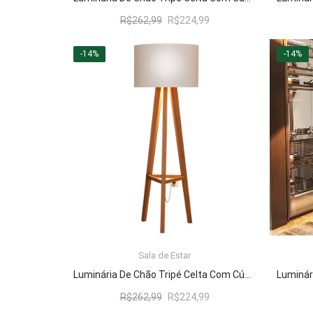
O
O
R$
262,99
R$
224,99
preço
preço
original
atual
-14%
-14%
era:
é:
R$262,99.
R$224,99.
Sala de Estar
LER MAIS
Luminária De Chão Tripé Celta Com Cúpula Abajur Off White/Nature
O
O
R$
262,99
R$
224,99
preço
preço