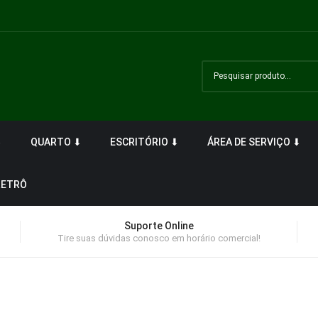
⬇
QUARTO ⬇
ESCRITÓRIO ⬇
ÁREA DE SERVIÇO ⬇
RETRÔ
Suporte Online
Tire suas dúvidas conosco em horário comercial!