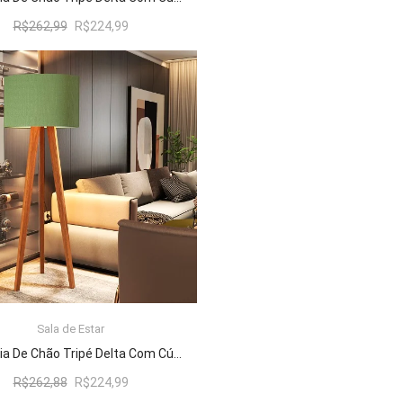
O
O
R$
262,99
R$
224,99
preço
preço
original
atual
era:
é:
R$262,99.
R$224,99.
Sala de Estar
ADICIONAR AO CARRINHO
Luminária De Chão Tripé Delta Com Cúpula Abajur Verde/Nature
O
O
R$
262,88
R$
224,99
preço
preço