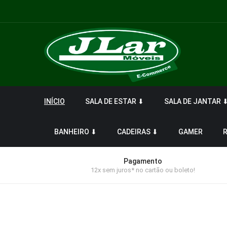
INÍCIO
SALA DE ESTAR ⬇
SALA DE JANTAR 
BANHEIRO ⬇
CADEIRAS ⬇
GAMER
Pagamento
12x sem juros* no cartão ou boleto!