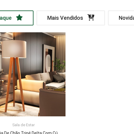
aque
Mais Vendidos
Novid
Sala de Estar
LER MAIS
Luminária De Chão Tripé Delta Com Cúpula Abajur Off White/Nature