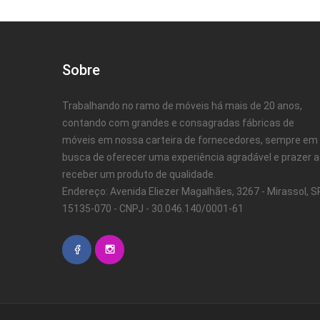
Sobre
Trabalhando no ramo de móveis há mais de 20 anos,
contando com grandes e consagradas fábricas de
móveis em nossa carteira de fornecedores, sempre em
busca de oferecer uma experiência agradável e prazer 
receber um produto de qualidade.
Endereço: Avenida Eliezer Magalhães, 3267 - Mirassol, SP
15135-070 - CNPJ - 30.046.140/0001-61