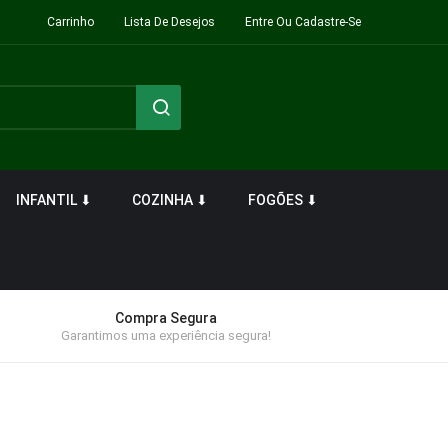
Carrinho
Lista De Desejos
Entre Ou Cadastre-Se
INFANTIL ⬇
COZINHA ⬇
FOGÕES ⬇
Compra Segura
Garantimos uma experiência segura!