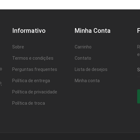
Informativo
Minha Conta
Sobre
Carrinho
R
e
Termos e condições
Contato
ao
Perguntas frequentes
Lista de desejos
Política de entrega
Minha conta
,
Política de privacidade
Política de troca