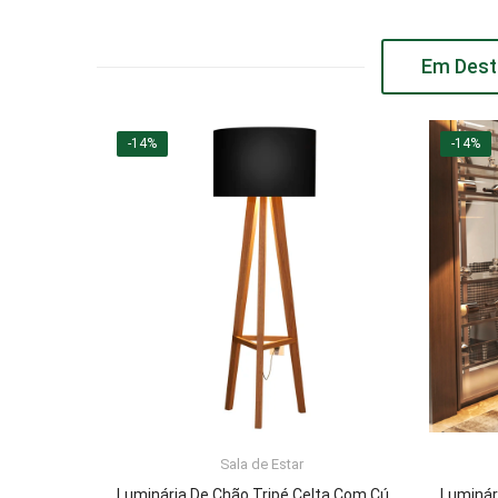
Em Dest
-14%
-14%
Sala de Estar
ADICIONAR AO CARRINHO
Luminária De Chão Tripé Celta Com Cúpula Abajur Black/Nature