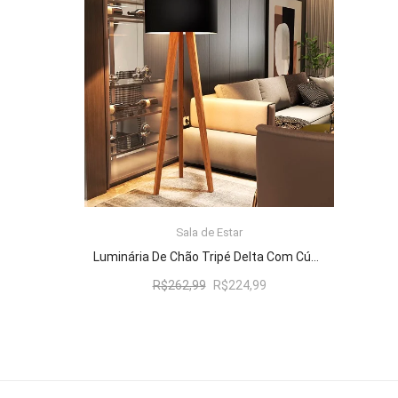
R$262,99.
R$224,99.
Sala de Estar
ADICIONAR AO CARRINHO
Luminária De Chão Tripé Delta Com Cúpula Abajur Black/Nature
O
O
R$
262,99
R$
224,99
preço
preço
original
atual
era:
é:
R$262,99.
R$224,99.