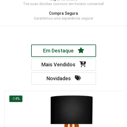
Tire suas dúvidas conosco em horário comercial!
Home Theater
Compra Segura
Painel
Garantimos uma experiência segura!
Rack
Aparador
Em Destaque
Balcão
Bancada
Mais Vendidos
Buffets
Novidades
Livreiro
Luminária
-14%
Mesa de Apoio
Mesa de Centro