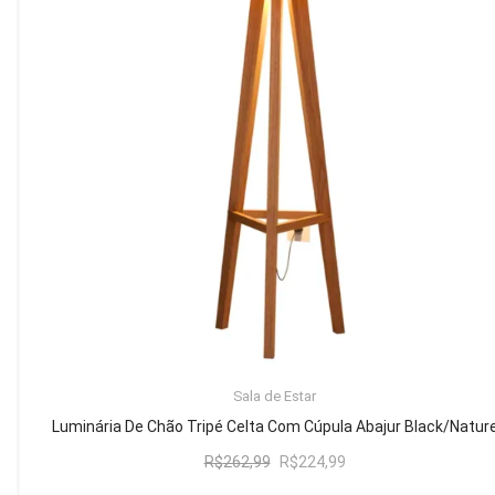
Mesa de Canto
Mesa Lateral
Nicho
Sala de Jantar ⬇
Mesa de Jantar
Mesa
Cristaleira
Adega
Buffets
ADICIONAR AO CARRINHO
Sala de Estar
Quarto ⬇
Luminária De Chão Tripé Celta Com Cúpula Abajur Black/Natur
Cama
O
O
R$
262,99
R$
224,99
preço
preço