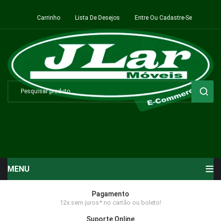
Carrinho
Lista De Desejos
Entre Ou Cadastre-Se
MENU
Início
Pagamento
12x sem juros* no cartão ou boleto!
Sala de Estar ⬇
Suporte Online