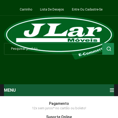
Carrinho
Lista De Desejos
Entre Ou Cadastre-Se
MENU
Início
Pagamento
12x sem juros* no cartão ou boleto!
Sala de Estar ⬇
Suporte Online