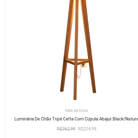
Mesa de Canto
Mesa Lateral
Nicho
Sala de Jantar ⬇
Mesa de Jantar
Mesa
Cristaleira
Adega
Buffets
ADICIONAR AO CARRINHO
Sala de Estar
Quarto ⬇
Luminária De Chão Tripé Celta Com Cúpula Abajur Black/Natur
Cama
O
O
R$
262,99
R$
224,99
preço
preço