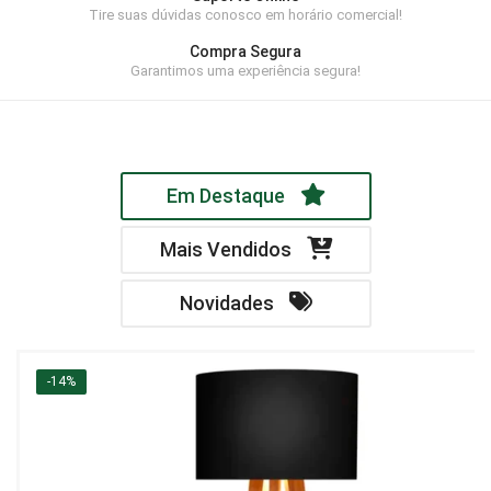
Tire suas dúvidas conosco em horário comercial!
Home Theater
Compra Segura
Painel
Garantimos uma experiência segura!
Rack
Aparador
Em Destaque
Balcão
Bancada
Mais Vendidos
Buffets
Novidades
Livreiro
Luminária
-14%
Mesa de Apoio
Mesa de Centro