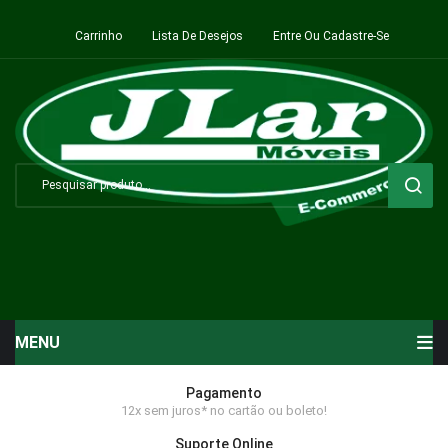
Carrinho
Lista De Desejos
Entre Ou Cadastre-Se
MENU
Início
Pagamento
12x sem juros* no cartão ou boleto!
Sala de Estar ⬇
Suporte Online