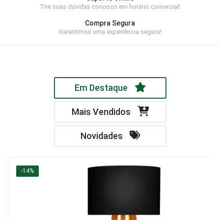
Tire suas dúvidas conosco em horário comercial!
Home Theater
Compra Segura
Painel
Garantimos uma experiência segura!
Rack
Aparador
Em Destaque
Balcão
Bancada
Mais Vendidos
Buffets
Novidades
Livreiro
Luminária
-14%
Mesa de Apoio
Mesa de Centro