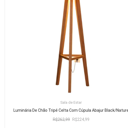
Mesa de Canto
Mesa Lateral
Nicho
Sala de Jantar ⬇
Mesa de Jantar
Mesa
Cristaleira
Adega
Buffets
ADICIONAR AO CARRINHO
Sala de Estar
Quarto ⬇
Luminária De Chão Tripé Celta Com Cúpula Abajur Black/Natur
Cama
O
O
R$
262,99
R$
224,99
preço
preço