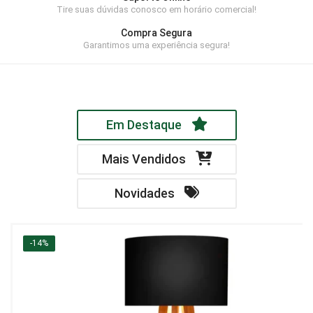
Tire suas dúvidas conosco em horário comercial!
Home Theater
Compra Segura
Painel
Garantimos uma experiência segura!
Rack
Aparador
Em Destaque
Balcão
Bancada
Mais Vendidos
Buffets
Novidades
Livreiro
Luminária
-14%
Mesa de Apoio
Mesa de Centro