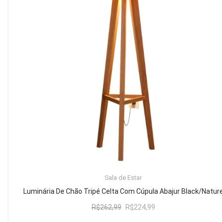
Mesa de Canto
Mesa Lateral
Nicho
Sala de Jantar ⬇
Mesa de Jantar
Mesa
Cristaleira
Adega
Buffets
ADICIONAR AO CARRINHO
Sala de Estar
Quarto ⬇
Luminária De Chão Tripé Celta Com Cúpula Abajur Black/Natur
Cama
O
O
R$
262,99
R$
224,99
preço
preço