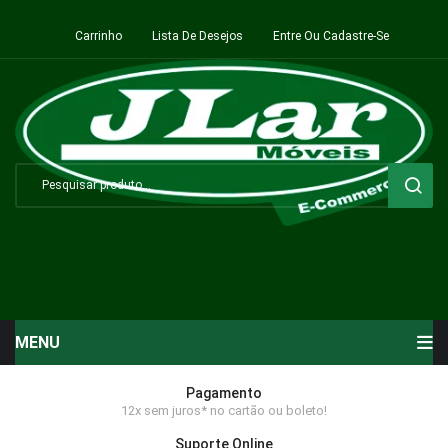
Carrinho
Lista De Desejos
Entre Ou Cadastre-Se
MENU
Início
Pagamento
12x sem juros* no cartão ou boleto!
Sala de Estar ⬇
Suporte Online