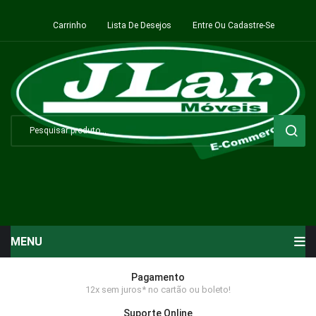
Carrinho
Lista De Desejos
Entre Ou Cadastre-Se
MENU
Início
Pagamento
12x sem juros* no cartão ou boleto!
Sala de Estar ⬇
Suporte Online