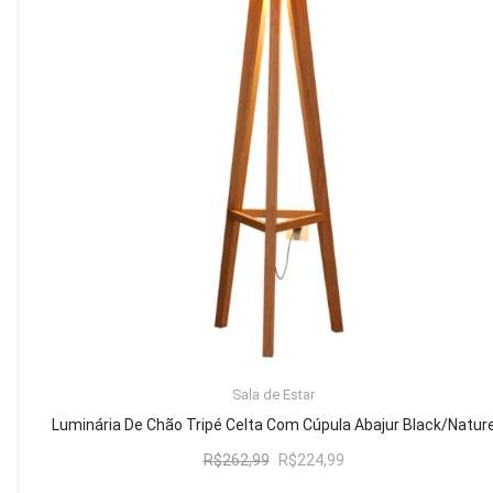
Mesa de Canto
Mesa Lateral
Nicho
Sala de Jantar ⬇
Mesa de Jantar
Mesa
Cristaleira
Adega
Buffets
ADICIONAR AO CARRINHO
Sala de Estar
Quarto ⬇
Luminária De Chão Tripé Celta Com Cúpula Abajur Black/Natur
Cama
O
O
R$
262,99
R$
224,99
preço
preço