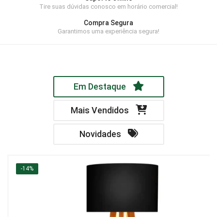
Tire suas dúvidas conosco em horário comercial!
Home Theater
Compra Segura
Painel
Garantimos uma experiência segura!
Rack
Aparador
Em Destaque
Balcão
Bancada
Mais Vendidos
Buffets
Novidades
Livreiro
Luminária
-14%
Mesa de Apoio
Mesa de Centro