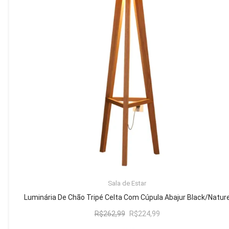
Mesa de Canto
Mesa Lateral
Nicho
Sala de Jantar ⬇
Mesa de Jantar
Mesa
Cristaleira
Adega
Buffets
ADICIONAR AO CARRINHO
Sala de Estar
Quarto ⬇
Luminária De Chão Tripé Celta Com Cúpula Abajur Black/Natur
Cama
O
O
R$
262,99
R$
224,99
preço
preço