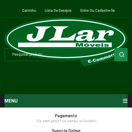
Carrinho
Lista De Desejos
Entre Ou Cadastre-Se
MENU
Início
Pagamento
12x sem juros* no cartão ou boleto!
Sala de Estar ⬇
Suporte Online