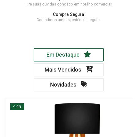
Tire suas dúvidas conosco em horário comercial!
Home Theater
Compra Segura
Painel
Garantimos uma experiência segura!
Rack
Aparador
Em Destaque
Balcão
Bancada
Mais Vendidos
Buffets
Novidades
Livreiro
Luminária
-14%
Mesa de Apoio
Mesa de Centro