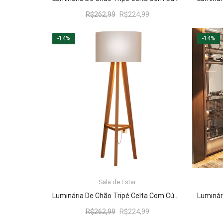
O
O
R$
262,99
R$
224,99
preço
preço
original
atual
-14%
-14%
era:
é:
R$262,99.
R$224,99.
Sala de Estar
LER MAIS
Luminária De Chão Tripé Celta Com Cúpula Abajur Off White/Nature
O
O
R$
262,99
R$
224,99
preço
preço