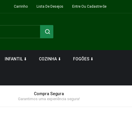
Carrinho
Lista De Desejos
Entre Ou Cadastre-Se
INFANTIL ⬇
COZINHA ⬇
FOGÕES ⬇
Compra Segura
Garantimos uma experiência segura!