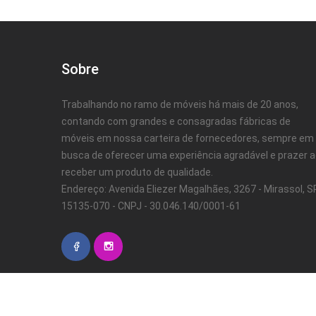
Sobre
Trabalhando no ramo de móveis há mais de 20 anos,
contando com grandes e consagradas fábricas de
móveis em nossa carteira de fornecedores, sempre em
busca de oferecer uma experiência agradável e prazer 
receber um produto de qualidade.
Endereço: Avenida Eliezer Magalhães, 3267 - Mirassol, SP
15135-070 - CNPJ - 30.046.140/0001-61