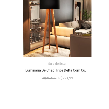
R$262,99.
R$224,99.
Sala de Estar
ADICIONAR AO CARRINHO
Luminária De Chão Tripé Delta Com Cúpula Abajur Black/Nature
O
O
R$
262,99
R$
224,99
preço
preço
original
atual
era:
é:
R$262,99.
R$224,99.