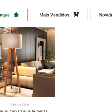
aque
Mais Vendidos
Novid
Sala de Estar
LER MAIS
Luminária De Chão Tripé Delta Com Cúpula Abajur Off White/Nature