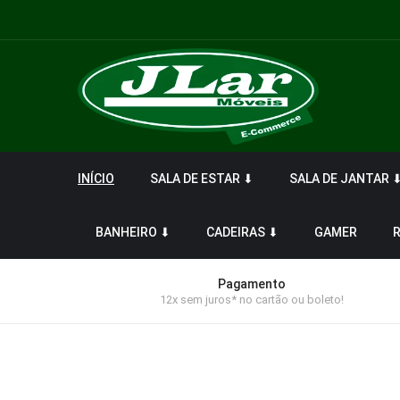
INÍCIO
SALA DE ESTAR ⬇
SALA DE JANTAR 
BANHEIRO ⬇
CADEIRAS ⬇
GAMER
Pagamento
12x sem juros* no cartão ou boleto!