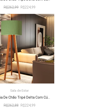
O
O
R$
262,99
R$
224,99
preço
preço
original
atual
era:
é:
R$262,99.
R$224,99.
Sala de Estar
ADICIONAR AO CARRINHO
Luminária De Chão Tripé Delta Com Cúpula Abajur Verde/Nature
O
O
R$
262,88
R$
224,99
preço
preço