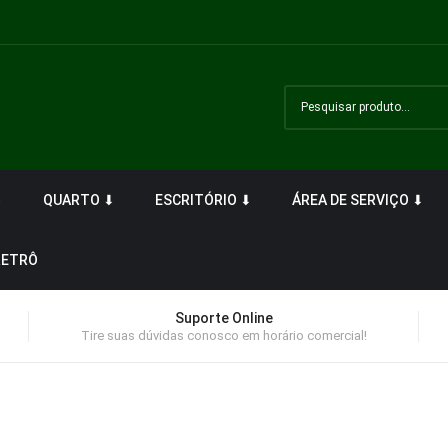
⬇
QUARTO ⬇
ESCRITÓRIO ⬇
ÁREA DE SERVIÇO ⬇
RETRÔ
Suporte Online
Tire suas dúvidas conosco em horário comercial!