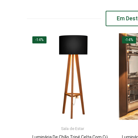
Em Dest
-14%
-14%
Sala de Estar
ADICIONAR AO CARRINHO
Luminária De Chão Tripé Celta Com Cúpula Abajur Black/Nature