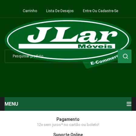
Carrinho
Lista De Desejos
Entre Ou Cadastre-Se
MENU
Início
Pagamento
12x sem juros* no cartão ou boleto!
Sala de Estar ⬇
Suporte Online