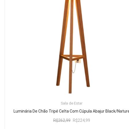
Mesa de Canto
Mesa Lateral
Nicho
Sala de Jantar ⬇
Mesa de Jantar
Mesa
Cristaleira
Adega
Buffets
ADICIONAR AO CARRINHO
Sala de Estar
Quarto ⬇
Luminária De Chão Tripé Celta Com Cúpula Abajur Black/Natur
Cama
O
O
R$
262,99
R$
224,99
preço
preço