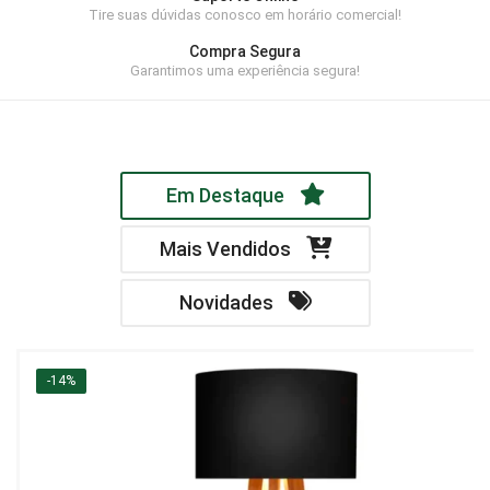
Tire suas dúvidas conosco em horário comercial!
Home Theater
Compra Segura
Painel
Garantimos uma experiência segura!
Rack
Aparador
Em Destaque
Balcão
Bancada
Mais Vendidos
Buffets
Novidades
Livreiro
Luminária
-14%
Mesa de Apoio
Mesa de Centro