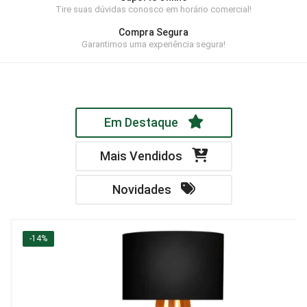
Tire suas dúvidas conosco em horário comercial!
Home Theater
Compra Segura
Painel
Garantimos uma experiência segura!
Rack
Aparador
Em Destaque
Balcão
Bancada
Mais Vendidos
Buffets
Novidades
Livreiro
Luminária
-14%
Mesa de Apoio
Mesa de Centro