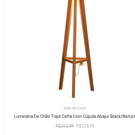
Mesa de Canto
Mesa Lateral
Nicho
Sala de Jantar ⬇
Mesa de Jantar
Mesa
Cristaleira
Adega
Buffets
ADICIONAR AO CARRINHO
Sala de Estar
Quarto ⬇
Luminária De Chão Tripé Celta Com Cúpula Abajur Black/Natur
Cama
O
O
R$
262,99
R$
224,99
preço
preço