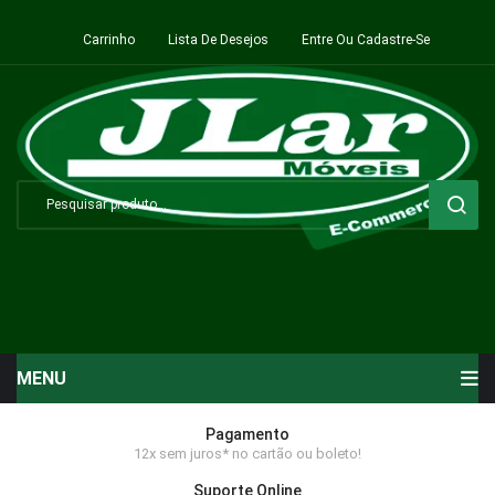
Carrinho
Lista De Desejos
Entre Ou Cadastre-Se
MENU
Início
Pagamento
12x sem juros* no cartão ou boleto!
Sala de Estar ⬇
Suporte Online