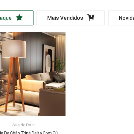
aque
Mais Vendidos
Novid
Sala de Estar
LER MAIS
Luminária De Chão Tripé Delta Com Cúpula Abajur Off White/Nature