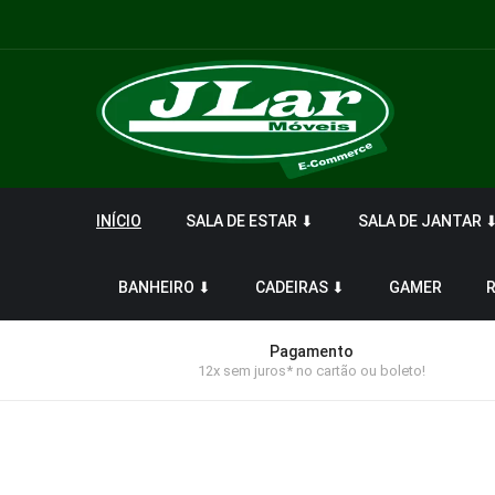
INÍCIO
SALA DE ESTAR ⬇
SALA DE JANTAR 
BANHEIRO ⬇
CADEIRAS ⬇
GAMER
Pagamento
12x sem juros* no cartão ou boleto!