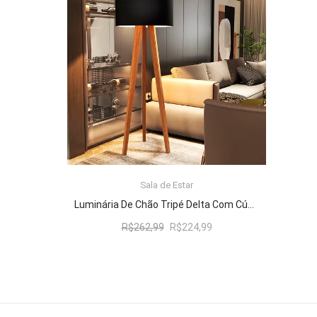
R$262,99.
R$224,99.
Sala de Estar
ADICIONAR AO CARRINHO
Luminária De Chão Tripé Delta Com Cúpula Abajur Black/Nature
O
O
R$
262,99
R$
224,99
preço
preço
original
atual
era:
é:
R$262,99.
R$224,99.