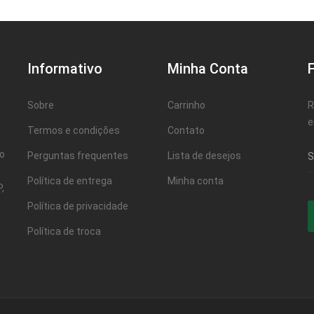
Informativo
Minha Conta
Sobre
Carrinho
R
e
Termos e condições
Contato
ao
Perguntas frequentes
Lista de desejos
Política de entrega
Minha conta
,
Política de privacidade
Política de troca