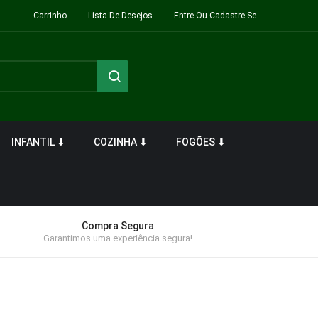
Carrinho
Lista De Desejos
Entre Ou Cadastre-Se
INFANTIL ⬇
COZINHA ⬇
FOGÕES ⬇
Compra Segura
Garantimos uma experiência segura!