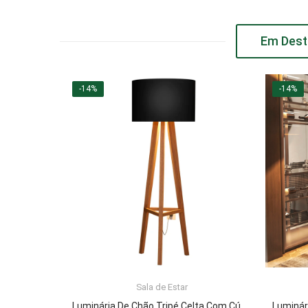
Em Dest
-14%
-14%
Sala de Estar
ADICIONAR AO CARRINHO
Luminária De Chão Tripé Celta Com Cúpula Abajur Black/Nature