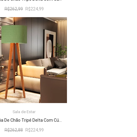
O
O
R$
262,99
R$
224,99
preço
preço
original
atual
era:
é:
R$262,99.
R$224,99.
Sala de Estar
ADICIONAR AO CARRINHO
Luminária De Chão Tripé Delta Com Cúpula Abajur Verde/Nature
O
O
R$
262,88
R$
224,99
preço
preço