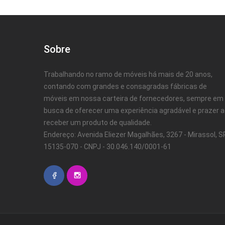
Sobre
Trabalhando no ramo de móveis há mais de 20 anos,
contando com grandes e consagradas fábricas de
móveis em nossa carteira de fornecedores, sempre em
busca de oferecer uma experiência agradável e prazer 
receber um produto de qualidade.
Endereço: Avenida Eliezer Magalhães, 3267 - Mirassol, SP
15135-070 - CNPJ - 30.046.140/0001-61