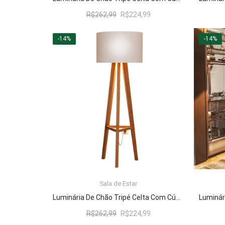
O
O
R$
262,99
R$
224,99
preço
preço
original
atual
-14%
-14%
era:
é:
R$262,99.
R$224,99.
Sala de Estar
LER MAIS
Luminária De Chão Tripé Celta Com Cúpula Abajur Off White/Nature
O
O
R$
262,99
R$
224,99
preço
preço