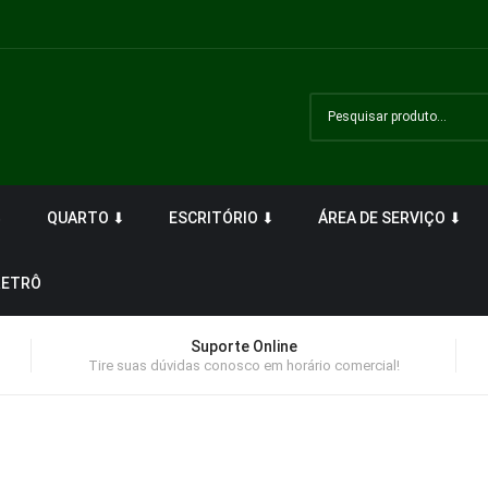
⬇
QUARTO ⬇
ESCRITÓRIO ⬇
ÁREA DE SERVIÇO ⬇
RETRÔ
Suporte Online
Tire suas dúvidas conosco em horário comercial!