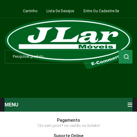
Carrinho
Lista De Desejos
Entre Ou Cadastre-Se
MENU
Início
Pagamento
12x sem juros* no cartão ou boleto!
Sala de Estar ⬇
Suporte Online