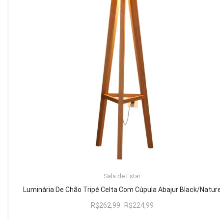
Mesa de Canto
Mesa Lateral
Nicho
Sala de Jantar ⬇
Mesa de Jantar
Mesa
Cristaleira
Adega
Buffets
ADICIONAR AO CARRINHO
Sala de Estar
Quarto ⬇
Luminária De Chão Tripé Celta Com Cúpula Abajur Black/Natur
Cama
O
O
R$
262,99
R$
224,99
preço
preço