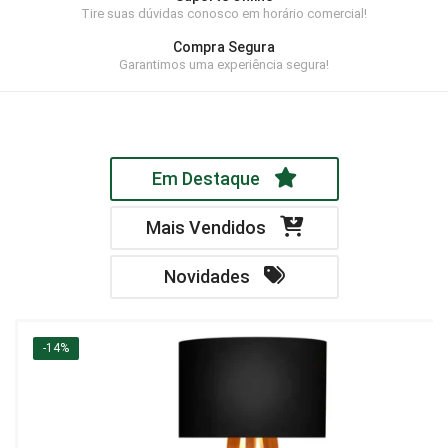
Tire suas dúvidas conosco em horário comercial!
Home Theater
Compra Segura
Painel
Garantimos uma experiência segura!
Rack
Aparador
Em Destaque
Balcão
Bancada
Mais Vendidos
Buffets
Novidades
Livreiro
Luminária
-14%
Mesa de Apoio
Mesa de Centro