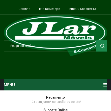
Carrinho
Lista De Desejos
Entre Ou Cadastre-Se
MENU
Início
Pagamento
12x sem juros* no cartão ou boleto!
Sala de Estar ⬇
Suporte Online