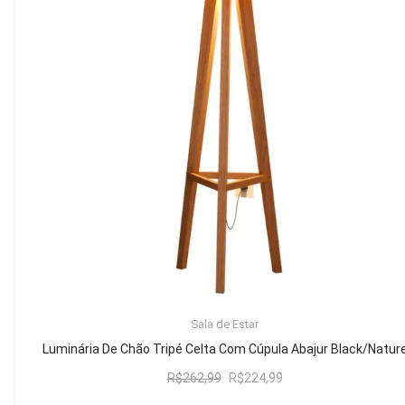
Mesa de Canto
Mesa Lateral
Nicho
Sala de Jantar ⬇
Mesa de Jantar
Mesa
Cristaleira
Adega
Buffets
ADICIONAR AO CARRINHO
Sala de Estar
Quarto ⬇
Luminária De Chão Tripé Celta Com Cúpula Abajur Black/Natur
Cama
O
O
R$
262,99
R$
224,99
preço
preço