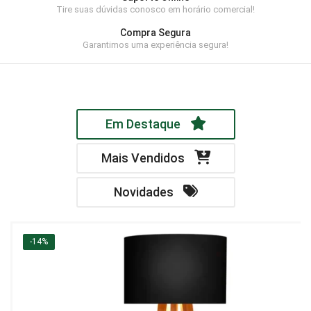
Tire suas dúvidas conosco em horário comercial!
Home Theater
Compra Segura
Painel
Garantimos uma experiência segura!
Rack
Aparador
Em Destaque
Balcão
Bancada
Mais Vendidos
Buffets
Novidades
Livreiro
Luminária
-14%
Mesa de Apoio
Mesa de Centro